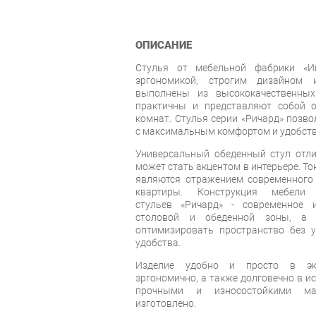
ОПИСАНИЕ
Стулья от мебельной фабрики «И
эргономикой, строгим дизайном 
выполнены из высококачественных
практичны и представляют собой 
комнат. Стулья серии «Ричард» позв
с максимальным комфортом и удобст
Универсальный обеденный стул отли
может стать акцентом в интерьере. Т
являются отражением современного 
квартиры. Конструкция мебел
стульев «Ричард» - современное 
столовой и обеденной зоны, а 
оптимизировать пространство без 
удобства.
Изделие удобно и просто в экс
эргономично, а также долговечно в и
прочными и износостойкими ма
изготовлено.