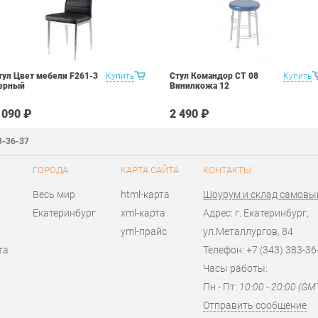
тул Цвет мебели F261-3
Купить
Стул Командор СТ 08
Купить
ерный
Винилкожа 12
 090 ₽
2 490 ₽
3-36-37
ГОРОДА
КАРТА САЙТА
КОНТАКТЫ
Весь мир
html-карта
Шоурум и склад самовы
Екатеринбург
xml-карта
Адрес: г. Екатеринбург,
yml-прайс
ул.Металлургов, 84
та
Телефон: +7 (343) 383-36
Часы работы:
Пн - Пт:
10:00 - 20:00 (GM
Отправить сообщение