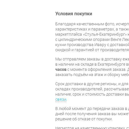
Условия покупки
Благодаря качественным фото, исче
характеристиках и параметрах, а так
маркетплэйса «Стулья-Екатеринбург» 
с цилиндрическими опорами Венге Лек
кухни производства Ивару с доставкой
скидкой и гарантией от производителя
Мы отправляем заказы в доставку еже
в наличии на складе в Екатеринбурге 
часов
с момента оформления заказа. 
заказать подъём на этаж и сборку ме
Срок доставки в другие регионы, и дл
складах производителей, рассчитывае
наличие, срок и стоимость доставки 
связи
.
В любой момент до передачи заказа в д
дней после получения заказа вы може
решение об отказе от покупки.
Несмотря на качественную упаковку, с