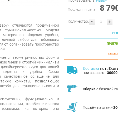
Производитель:
Ивару
8 79
Последняя цена:
-
+
Количество:
вару» отличаются продуманной
и функциональностью. Модели
УТО
 материалов. Изделия удобны,
отличный выбор для небольших
ПРИГЛ
оляют организовать пространство
вом.
ГАРАН
чается геометричностью форм и
онкие линии и строгий минимализм
дизайнерского вкуса для вашей
Доставка
по
г. Екат
и надежна и удобна. Серия
при заказе от
30000 
и качественное оснащение для
также комнаты, позволяющее
ущерба для функциональности и
Сборка
с базовой г
плуатации, функционально и
спользовании, что обеспечивается
Подъём на этаж -
20
териалами, из которых оно