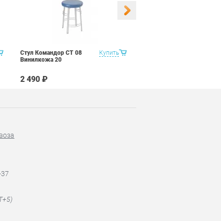
Стул Командор СТ 08
Купить
Стул Командор СТ 08
Винилкожа 20
Винилкожа 22
2 490 ₽
2 490 ₽
воза
-37
T+5)