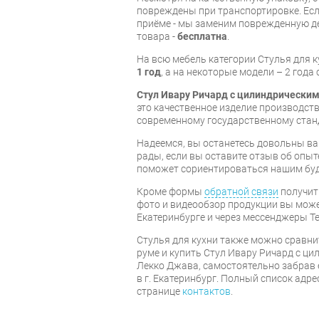
повреждены при транспортировке. Есл
приёме - мы заменим поврежденную д
товара -
бесплатна
.
На всю мебель категории Стулья для 
1 год
, а на некоторые модели – 2 года
Стул Ивару Ричард с цилиндрически
это качественное изделие производст
современному государственному стан
Надеемся, вы останетесь довольны ва
рады, если вы оставите отзыв об опыт
поможет сориентироваться нашим бу
Кроме формы
обратной связи
получит
фото и видеообзор продукции вы может
Екатеринбурге и через мессенджеры Te
Стулья для кухни также можно сравни
руме и купить Стул Ивару Ричард с ц
Лекко Джава, самостоятельно забрав 
в г. Екатеринбург. Полный список адр
странице
контактов
.