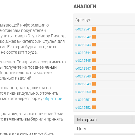
АНАЛОГИ
Артикул
рпывающей информации о
u-0212541
же отзывам покупателей
купить товар «Стул Ивару Ричард
u-0212542
ко Джава» категории Стулья для
u-0212543
 из Екатеринбурга по цене со
 не составит труда.
u-0212544
u-0212545
дневно. Товары из ассортимента
вы получите не позднее
48-ми
u-0212547
Дополнительно вы можете
u-0212548
бельных изделий.
u-0212549
я товаров, находящихся на
u-0212550
тся индивидуально. Уточнить
вы можете через форму
обратной
u-0212551
u-0212552
оставку, а также в течение 7-ми
те
изменить выбор
или принять
Материал
Цвет
тулья для кухни могут быть