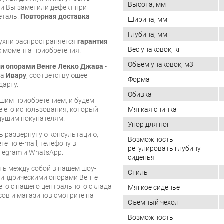
Высота, мм
и Вы заметили дефект при
еталь.
Повторная доставка
Ширина, мм
Глубина, мм
кухни распространяется
гарантия
Вес упаковок, кг
 с момента приобретения.
Объем упаковок, м3
ми опорами Венге Лекко Джава
-
ва
Ивару
, соответствующее
Форма
дарту.
Обивка
шим приобретением, и будем
е его использования, который
Мягкая спинка
дущим покупателям.
Упор для ног
ь развёрнутую консультацию,
Возможность
е по e-mail, телефону в
регулировать глубину
legram и WhatsApp.
сиденья
ть между собой в нашем шоу-
Стиль
илиндрическими опорами Венге
его с нашего центрального склада
Мягкое сиденье
есов и магазинов смотрите на
Съемный чехол
Возможность