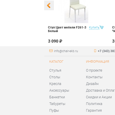
 Маэстро 1
Купить
Стул Цвет мебели F261-3
Купить
С
ый
Белый
Ч
₽
3 090 ₽
3
info@chair-ekb.ru
+7 (343) 38
КАТАЛОГ
ИНФОРМАЦИЯ
Стулья
О проекте
Столы
Контакты
Кресла
Дизайн
Аксессуары
Доставка и Опла
Банкетки
Скидки и Акции
Табуреты
Политика
Пуфы
Гарантия