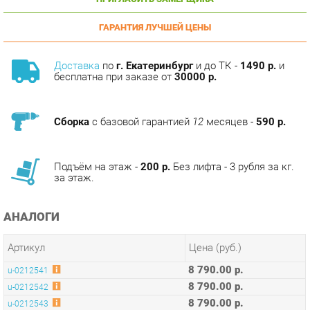
ГАРАНТИЯ ЛУЧШЕЙ ЦЕНЫ
Доставка
по
г. Екатеринбург
и до ТК -
1490 р.
и
бесплатна при заказе от
30000 р.
Сборка
с базовой гарантией
12
месяцев -
590 р.
Подъём на этаж -
200 р.
Без лифта - 3 рубля за кг.
за этаж.
АНАЛОГИ
Артикул
Цена (руб.)
8 790.00 р.
u-0212541
8 790.00 р.
u-0212542
8 790.00 р.
u-0212543
8 790.00 р.
u-0212544
8 790.00 р.
u-0212545