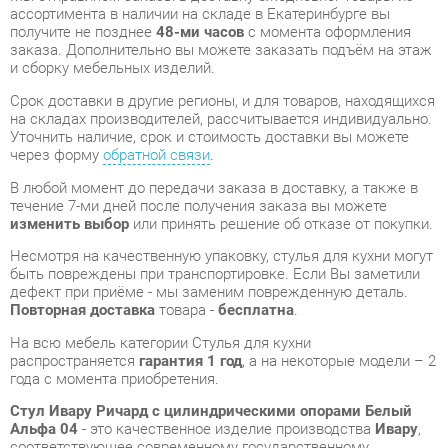
Срок доставки в другие регионы, и для товаров, находящихся
на складах производителей, рассчитывается индивидуально.
Уточнить наличие, срок и стоимость доставки вы можете
через форму
обратной связи
.
В любой момент до передачи заказа в доставку, а также в
течение 7-ми дней после получения заказа вы можете
изменить выбор
или принять решение об отказе от покупки.
Несмотря на качественную упаковку, стулья для кухни могут
быть повреждены при транспортировке. Если Вы заметили
дефект при приёме - мы заменим поврежденную деталь.
Повторная доставка
товара -
бесплатна
.
На всю мебель категории Стулья для кухни
распространяется
гарантия 1 год
, а на некоторые модели – 2
года с момента приобретения.
Стул Ивару Ричард с цилиндрическими опорами Белый
Альфа 04
- это качественное изделие производства
Ивару
,
соответствующее современному государственному
стандарту.
Надеемся, вы останетесь довольны вашим приобретением, и
будем рады, если вы оставите отзыв об опыте его
использования, который поможет сориентироваться нашим
будущим покупателям.