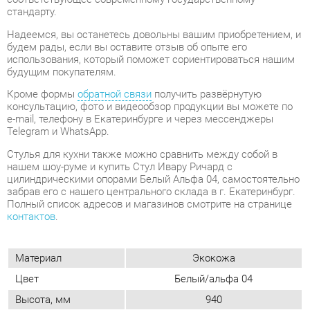
Кроме формы
обратной связи
получить развёрнутую
консультацию, фото и видеообзор продукции вы можете по
e-mail, телефону в Екатеринбурге и через мессенджеры
Telegram и WhatsApp.
Стулья для кухни также можно сравнить между собой в
нашем шоу-руме и купить Стул Ивару Ричард с
цилиндрическими опорами Белый Альфа 04, самостоятельно
забрав его с нашего центрального склада в г. Екатеринбург.
Полный список адресов и магазинов смотрите на странице
контактов
.
Материал
Экокожа
Цвет
Белый/альфа 04
Высота, мм
940
Ширина, мм
410
Глубина, мм
410
Вес упаковок, кг
4.6
Объем упаковок, м3
0.25