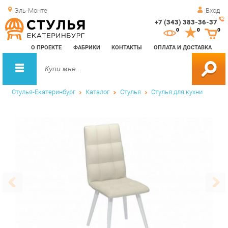
Эль-Монте
Вход
+7 (343) 383-36-37
Зак
0
0
0
обр
О ПРОЕКТЕ
ФАБРИКИ
КОНТАКТЫ
ОПЛАТА И ДОСТАВКА
зво
Стулья-Екатеринбург
Каталог
Стулья
Стулья для кухни