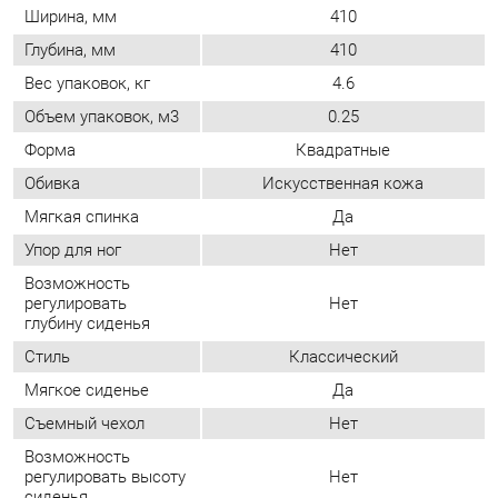
Форма
Квадратные
Обивка
Искусственная кожа
Мягкая спинка
Да
Упор для ног
Нет
Возможность
регулировать
Нет
глубину сиденья
Стиль
Классический
Мягкое сиденье
Да
Съемный чехол
Нет
Возможность
регулировать высоту
Нет
сиденья
Высота спинки - 410 мм.
Особенности
размеры упаковок (д*в*ш):
440*140*400 мм
Количество
1
упаковок
Растущие (детские