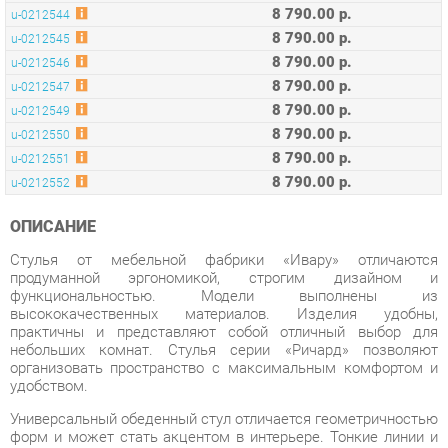
8 790.00 р.
u-0212546
8 790.00 р.
u-0212547
8 790.00 р.
u-0212549
8 790.00 р.
u-0212550
8 790.00 р.
u-0212551
8 790.00 р.
u-0212552
ОПИСАНИЕ
Стулья от мебельной фабрики «Ивару» отличаются
продуманной эргономикой, строгим дизайном и
функциональностью. Модели выполнены из
высококачественных материалов. Изделия удобны,
практичны и представляют собой отличный выбор для
небольших комнат. Стулья серии «Ричард» позволяют
организовать пространство с максимальным комфортом и
удобством.
Универсальный обеденный стул отличается геометричностью
форм и может стать акцентом в интерьере. Тонкие линии и
строгий минимализм являются отражением современного
дизайнерского вкуса для вашей квартиры. Конструкция
мебели надежна и удобна. Серия стульев «Ричард» -
современное и качественное оснащение для столовой и