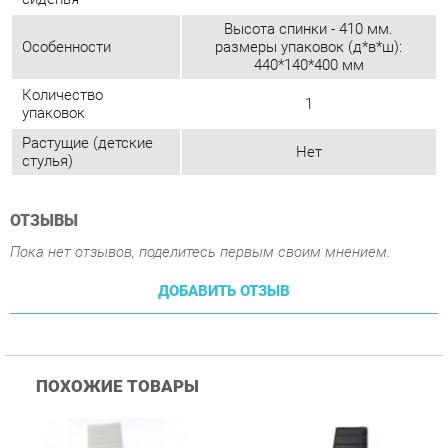
Нет
стулья)
ОТЗЫВЫ
Пока нет отзывов, поделитесь первым своим мнением.
ДОБАВИТЬ ОТЗЫВ
ПОХОЖИЕ ТОВАРЫ
Стул Цвет мебели F261-
Стул Цвет мебели F261-
С
3 Белый
3 Черный
В