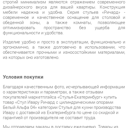
обеденной зоны, а также комнаты, позволяющее
оптимизировать пространство без ущерба для
функциональности и удобства.
Изделие удобно и просто в эксплуатации, функционально и
эргономично, а также долговечно в использовании, что
обеспечивается прочными и износостойкими материалами,
из которых оно изготовлено.
Условия покупки
Благодаря качественным фото, исчерпывающей информации
о характеристиках и параметрах, а также отзывам
покупателей маркетплэйса «Стулья-Екатеринбург» купить
товар «Стул Ивару Ричард с цилиндрическими опорами
Белый Альфа 04» категории Стулья для кухни производства
Ивару с доставкой из Екатеринбурга по цене со скидкой и
гарантией от производителя не составит труда.
Мы отправляем заказы в доставку ежедневно. Товары из
ассортимента в наличии на складе в Екатеринбурге вы
получите не позднее
48-ми часов
с момента оформления
заказа. Дополнительно вы можете заказать подъём на этаж
и сборку мебельных изделий.