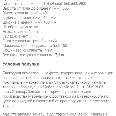
Ширина сидения (мм): 480 мм
Штабелируемые: нет
Чехол съемный: нет
Складной: нет
Стул в упаковке: разобранный
Максимальная нагрузка до (кг): 150
Общий вес комплекта 19 кг
Вес одного стула в упаковке: 7,4 кг
Условия покупки
Благодаря качественным фото, исчерпывающей информации
о характеристиках и параметрах, а также отзывам
покупателей маркетплэйса «Стулья-Екатеринбург» купить
товар «Набор стульев Мебельсон Милан 2 шт. CHS.N.05
серый велюр/белый» категории Стулья для кухни
производства Мебельсон с доставкой из Екатеринбурга по
цене со скидкой и гарантией от производителя не составит
труда.
Мы отправляем заказы в доставку ежедневно. Товары из
ассортимента в наличии на складе в Екатеринбурге вы
получите не позднее
48-ми часов
с момента оформления
заказа. Дополнительно вы можете заказать подъём на этаж
и сборку мебельных изделий.