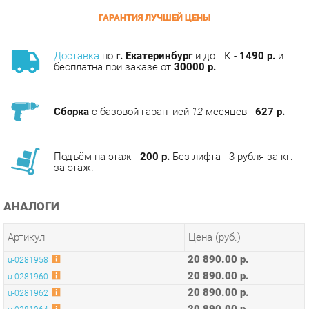
Доставка
по
г. Екатеринбург
и до ТК -
1490 р.
и
бесплатна при заказе от
30000 р.
Сборка
с базовой гарантией
12
месяцев -
627 р.
Подъём на этаж -
200 р.
Без лифта - 3 рубля за кг.
за этаж.
АНАЛОГИ
Артикул
Цена (руб.)
20 890.00 р.
u-0281958
20 890.00 р.
u-0281960
20 890.00 р.
u-0281962
20 890.00 р.
u-0281964
20 890.00 р.
u-0281966
20 890.00 р.
u-0281968