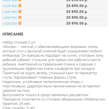
20 890.00 р.
u-0281990
20 890.00 р.
u-0282000
ОПИСАНИЕ
Набор стульев 2 шт.
«Милан» – мягкий, с обволакивающими формами, очень
уютный стул с высокой спинкой будет украшением любого
интерьера. Он прекрасно подойдет на кухню, столовую зону,
рабочий кабинет, стульчик для трюмо или рабочего места
ребенка. Анатомически правильная спинка и сидение с
пружинящим эффектом очень комфортно при посадке.
Приятный на ощупь велюр, стильный кант по периметру
стула, подчеркивают плавные формы стула.
Надежные, устойчивые металлические опоры с
пластиковым, ударопрочным наконечником не оставляют
царапин на полу.
Выпускается только в представленных расцветках.
Прекрасно сочетается со столами обеденными «Мебельсон».
Гарантия: 24 мес.
Срок службы: 5 лет
Габаритные размеры (ШхГхВ мм): 560х600х900
Высота от пола до сидения (мм): 500
Высота спинки (мм): 440
Глубина сидения (мм): 460 мм