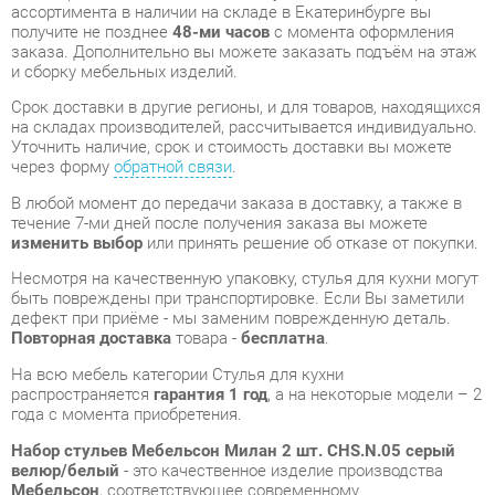
Срок доставки в другие регионы, и для товаров, находящихся
на складах производителей, рассчитывается индивидуально.
Уточнить наличие, срок и стоимость доставки вы можете
через форму
обратной связи
.
В любой момент до передачи заказа в доставку, а также в
течение 7-ми дней после получения заказа вы можете
изменить выбор
или принять решение об отказе от покупки.
Несмотря на качественную упаковку, стулья для кухни могут
быть повреждены при транспортировке. Если Вы заметили
дефект при приёме - мы заменим поврежденную деталь.
Повторная доставка
товара -
бесплатна
.
На всю мебель категории Стулья для кухни
распространяется
гарантия 1 год
, а на некоторые модели – 2
года с момента приобретения.
Набор стульев Мебельсон Милан 2 шт. CHS.N.05 серый
велюр/белый
- это качественное изделие производства
Мебельсон
, соответствующее современному
государственному стандарту.
Надеемся, вы останетесь довольны вашим приобретением, и
будем рады, если вы оставите отзыв об опыте его
использования, который поможет сориентироваться нашим
будущим покупателям.