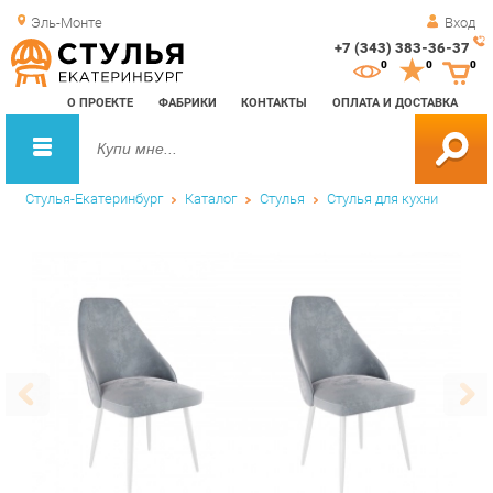
Эль-Монте
Вход
+7 (343) 383-36-37
Зак
0
0
0
обр
О ПРОЕКТЕ
ФАБРИКИ
КОНТАКТЫ
ОПЛАТА И ДОСТАВКА
зво
Стулья-Екатеринбург
Каталог
Стулья
Стулья для кухни