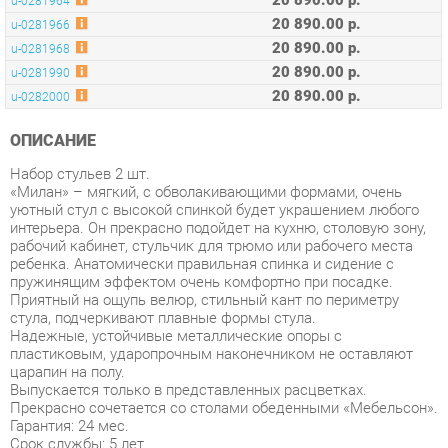
20 890.00 р.
u-0281990
20 890.00 р.
u-0282000
ОПИСАНИЕ
Набор стульев 2 шт.
«Милан» – мягкий, с обволакивающими формами, очень
уютный стул с высокой спинкой будет украшением любого
интерьера. Он прекрасно подойдет на кухню, столовую зону,
рабочий кабинет, стульчик для трюмо или рабочего места
ребенка. Анатомически правильная спинка и сидение с
пружинящим эффектом очень комфортно при посадке.
Приятный на ощупь велюр, стильный кант по периметру
стула, подчеркивают плавные формы стула.
Надежные, устойчивые металлические опоры с
пластиковым, ударопрочным наконечником не оставляют
царапин на полу.
Выпускается только в представленных расцветках.
Прекрасно сочетается со столами обеденными «Мебельсон».
Гарантия: 24 мес.
Срок службы: 5 лет
Габаритные размеры (ШхГхВ мм): 560х600х900
Высота от пола до сидения (мм): 500
Высота спинки (мм): 440
Глубина сидения (мм): 460 мм