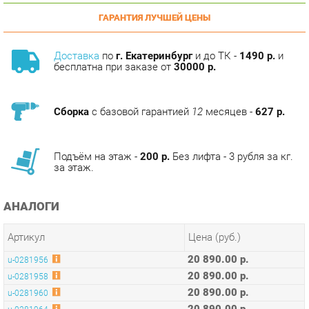
Доставка
по
г. Екатеринбург
и до ТК -
1490 р.
и
бесплатна при заказе от
30000 р.
Сборка
с базовой гарантией
12
месяцев -
627 р.
Подъём на этаж -
200 р.
Без лифта - 3 рубля за кг.
за этаж.
АНАЛОГИ
Артикул
Цена (руб.)
20 890.00 р.
u-0281956
20 890.00 р.
u-0281958
20 890.00 р.
u-0281960
20 890.00 р.
u-0281964
20 890.00 р.
u-0281966
20 890.00 р.
u-0281968