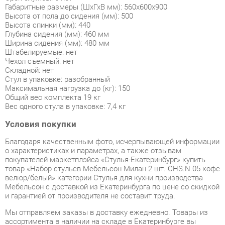
Ширина сидения (мм): 480 мм
Штабелируемые: нет
Чехол съемный: нет
Складной: нет
Стул в упаковке: разобранный
Максимальная нагрузка до (кг): 150
Общий вес комплекта 19 кг
Вес одного стула в упаковке: 7,4 кг
Условия покупки
Благодаря качественным фото, исчерпывающей информации
о характеристиках и параметрах, а также отзывам
покупателей маркетплэйса «Стулья-Екатеринбург» купить
товар «Набор стульев Мебельсон Милан 2 шт. CHS.N.05 кофе
велюр/белый» категории Стулья для кухни производства
Мебельсон с доставкой из Екатеринбурга по цене со скидкой
и гарантией от производителя не составит труда.
Мы отправляем заказы в доставку ежедневно. Товары из
ассортимента в наличии на складе в Екатеринбурге вы
получите не позднее
48-ми часов
с момента оформления
заказа. Дополнительно вы можете заказать подъём на этаж
и сборку мебельных изделий.
Срок доставки в другие регионы, и для товаров, находящихся