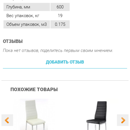
ОТЗЫВЫ
Пока нет отзывов, поделитесь первым своим мнением.
ДОБАВИТЬ ОТЗЫВ
ПОХОЖИЕ ТОВАРЫ
Стул Цвет мебели F261-
Стул Цвет мебели F261-
С
3 Белый
3 Черный
В
3 090 ₽
3 090 ₽
Купить
Купить