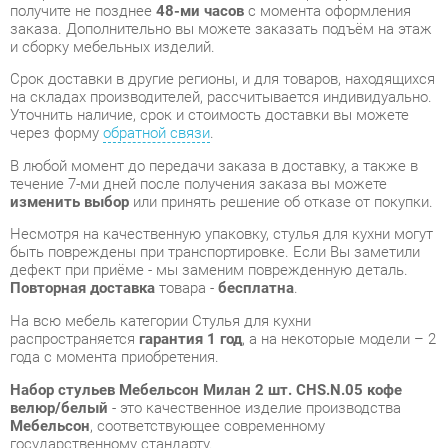
на складах производителей, рассчитывается индивидуально.
Уточнить наличие, срок и стоимость доставки вы можете
через форму
обратной связи
.
В любой момент до передачи заказа в доставку, а также в
течение 7-ми дней после получения заказа вы можете
изменить выбор
или принять решение об отказе от покупки.
Несмотря на качественную упаковку, стулья для кухни могут
быть повреждены при транспортировке. Если Вы заметили
дефект при приёме - мы заменим поврежденную деталь.
Повторная доставка
товара -
бесплатна
.
На всю мебель категории Стулья для кухни
распространяется
гарантия 1 год
, а на некоторые модели – 2
года с момента приобретения.
Набор стульев Мебельсон Милан 2 шт. CHS.N.05 кофе
велюр/белый
- это качественное изделие производства
Мебельсон
, соответствующее современному
государственному стандарту.
Надеемся, вы останетесь довольны вашим приобретением, и
будем рады, если вы оставите отзыв об опыте его
использования, который поможет сориентироваться нашим
будущим покупателям.