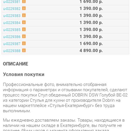
1 390.00 р.
u-0229384
1 390.00 р.
u-0229385
1 390.00 р.
u-0229386
1 690.00 р.
u-0229387
4 890.00 р.
u-0229388
ОПИСАНИЕ
Условия покупки
Профессиональные фото, внимательно отобранная
информация о параметрах и отзывами покупателей, сделают
процесс покупки Стул обеденный DOBRIN DSW Голубой BE-02
из категории Стулья для кухни от производителя Dobrin на
нашем маркетплейсе «Стулья-Екатеринбург» без труда
выполнимым.
Мы ежедневно доставляем заказы. Товары, находящиеся в
наличии на нашем складе в Екатеринбурге, вы получите не
позднее 48-ми часов с момента оформления заказа.
Срок доставки до отдалённых регионов, а также для товаров,
находящихся на складах производителей, вычисляется
индивидуально. Чтобы узнать подробности о наличии, сроках
и стоимости доставки, используйте нашу форму
обратной