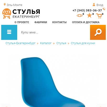
Эль-Монте
Вход
+7 (343) 383-36-37
Зак
0
0
0
обр
О ПРОЕКТЕ
ФАБРИКИ
КОНТАКТЫ
ОПЛАТА И ДОСТАВКА
зво
Стулья-Екатеринбург
Каталог
Стулья
Стулья для кухни