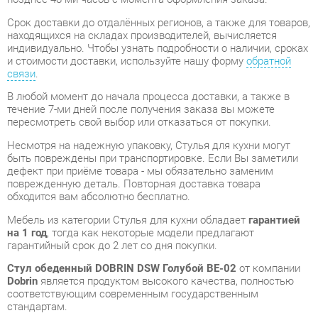
связи
.
В любой момент до начала процесса доставки, а также в
течение 7-ми дней после получения заказа вы можете
пересмотреть свой выбор или отказаться от покупки.
Несмотря на надежную упаковку, Стулья для кухни могут
быть повреждены при транспортировке. Если Вы заметили
дефект при приёме товара - мы обязательно заменим
поврежденную деталь. Повторная доставка товара
обходится вам абсолютно бесплатно.
Мебель из категории Стулья для кухни обладает
гарантией
на 1 год
, тогда как некоторые модели предлагают
гарантийный срок до 2 лет со дня покупки.
Стул обеденный DOBRIN DSW Голубой BE-02
от компании
Dobrin
является продуктом высокого качества, полностью
соответствующим современным государственным
стандартам.
Мы искренне надеемся, что ваше приобретение принесет
вам удовольствие, и будем рады, если вы поделитесь своим
опытом использования товара, что будет полезным для
наших будущих покупателей.
В дополнение к нашей форме
обратной связи
, мы