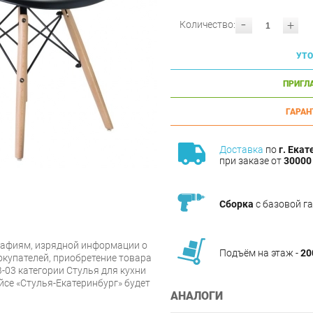
-
+
Количество:
УТО
ПРИГЛ
ГАРАН
Доставка
по
г. Екат
при заказе от
30000 
Сборка
с базовой г
афиям, изрядной информации о
Подъём на этаж -
20
купателей, приобретение товара
03 категории Стулья для кухни
йсе «Стулья-Екатеринбург» будет
АНАЛОГИ