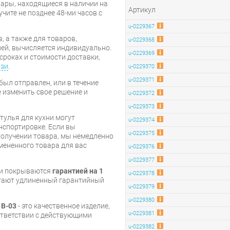
ары, находящиеся в наличии на
Артикул
чите не позднее 48-ми часов с
u-0229367
, а также для товаров,
u-0229368
ей, вычисляется индивидуально.
u-0229369
сроках и стоимости доставки,
язи
.
u-0229370
u-0229371
был отправлен, или в течение
е изменить свое решение и
u-0229372
u-0229373
тулья для кухни могут
u-0229374
нспортировке. Если вы
u-0229375
олучении товара, мы немедленно
мененного товара для вас
u-0229376
u-0229377
ни покрываются
гарантией на 1
u-0229378
агают удлиненный гарантийный
u-0229379
u-0229380
 B-03
- это качественное изделие,
u-0229381
оответствии с действующими
u-0229382