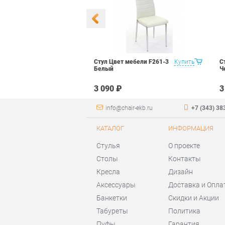
 Маэстро 1
Купить
Стул Цвет мебели F261-3
Купить
С
ый
Белый
Ч
₽
3 090 ₽
3
info@chair-ekb.ru
+7 (343) 38
КАТАЛОГ
ИНФОРМАЦИЯ
Стулья
О проекте
Столы
Контакты
Кресла
Дизайн
Аксессуары
Доставка и Опла
Банкетки
Скидки и Акции
Табуреты
Политика
Пуфы
Гарантия