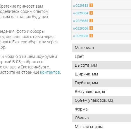
бретение принесет вам
u-0229383
 поделитесь своим опытом
u-0229384
езным для наших будущих
u-0229385
u-0229386
едения, фото и обзоры
ть, связавшись с нами через
u-0229388
онок в Екатеринбург или через
pp.
Материал
ни можно в нашем шоу-руме и
Цвет
рный B-03, забрав его
Высота, мм
 склада в Екатеринбурге.
мотрите на странице
контактов
.
Ширина, мм
Глубина, мм
Вес упаковок, кг
Объем упаковок, м3
Форма
Обивка
Мягкая спинка