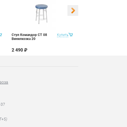
Стул Командор СТ 08
Купить
Стул Командор СТ 08
Винилкожа 20
Винилкожа 22
2 490 ₽
2 490 ₽
воза
-37
T+5)