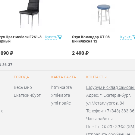
тул Цвет мебели F261-3
Купить
Стул Командор СТ 08
Купить
ерный
Винилкожа 12
 090 ₽
2 490 ₽
3-36-37
ГОРОДА
КАРТА САЙТА
КОНТАКТЫ
Весь мир
html-карта
Шоурум и склад самовы
Екатеринбург
xml-карта
Адрес: г. Екатеринбург,
yml-прайс
ул.Металлургов, 84
та
Телефон: +7 (343) 383-36
Часы работы:
Пн - Пт:
10:00 - 20:00 (GM
Отправить сообщение