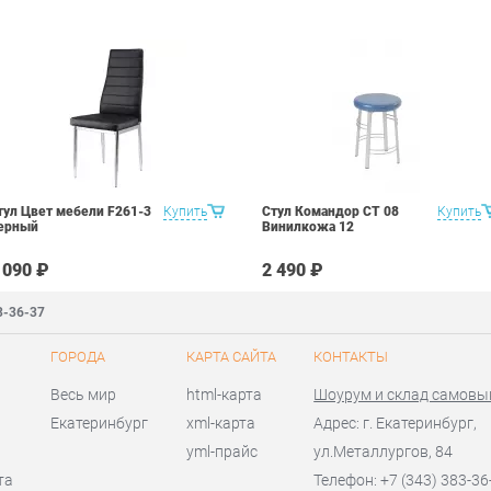
тул Цвет мебели F261-3
Купить
Стул Командор СТ 08
Купить
ерный
Винилкожа 12
 090 ₽
2 490 ₽
3-36-37
ГОРОДА
КАРТА САЙТА
КОНТАКТЫ
Весь мир
html-карта
Шоурум и склад самовы
Екатеринбург
xml-карта
Адрес: г. Екатеринбург,
yml-прайс
ул.Металлургов, 84
та
Телефон: +7 (343) 383-36