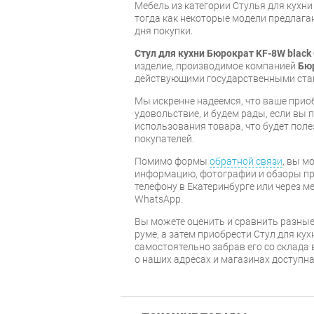
Мебель из категории Стулья для кухн
тогда как некоторые модели предлагаю
дня покупки.
Стул для кухни Бюрократ KF-8W blac
изделие, производимое компанией
Бю
действующими государственными ста
Мы искренне надеемся, что ваше прио
удовольствие, и будем рады, если вы
использования товара, что будет пол
покупателей.
Помимо формы
обратной связи
, вы м
информацию, фотографии и обзоры про
телефону в Екатеринбурге или через м
WhatsApp.
Вы можете оценить и сравнить разные
руме, а затем приобрести Стул для ку
самостоятельно забрав его со склада 
о наших адресах и магазинах доступн