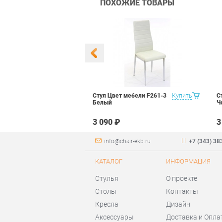
ПОХОЖИЕ ТОВАРЫ
 Маэстро 1
Купить
Стул Цвет мебели F261-3
Купить
С
ый
Белый
Ч
₽
3 090 ₽
3
info@chair-ekb.ru
+7 (343) 38
КАТАЛОГ
ИНФОРМАЦИЯ
Стулья
О проекте
Столы
Контакты
Кресла
Дизайн
Аксессуары
Доставка и Опла