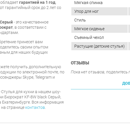
и обладает
гарантией на 1 год
,
Мягкая спинка
т гарантийный срок до 2 лет со
Упор для ног
Стиль
k Серый
- это качественное
рократ
, в соответствии с
Мягкое сиденье
ндартами.
Съемный чехол
бретение принесет вам
Растущие (детские стулья)
 поделитесь своим опытом
езным для наших будущих
ОТЗЫВЫ
ожете получить дополнительную
дукции по электронной почте, по
Пока нет отзывов, поделитесь
ессенджеры Skype, Telegram и
ДОБ
 Стулья для кухни в нашем шоу-
хни Бюрократ KF-8W black Серый,
в Екатеринбурге. Вся информация
а на странице
контактов
.