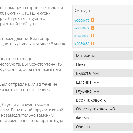
нформация о характеристиках и
Артикул
сс покупки Стул для кухни
рии Стулья для кухни от
u-0280678
ркетплейсе «Стулья-
u-0280679
.
u-0280680
 промедлений. Все товары,
достигнут вас в течение 48 часов
u-0280682
Материал
товары со складов
ого учета. Вы можете уточнить
Цвет
ть доставки, обратившись к нам
Высота, мм
Ширина, мм
был отправлен, или в течение
е изменить свое решение и
Глубина, мм
Вес упаковок, кг
, Стулья для кухни может
Объем упаковок, м3
озки. Если вы обнаружите какой-
ы незамедлительно заменим
Форма
ие замененного товара не будет
Обивка