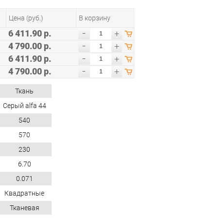
Цена (руб.)
В корзину
-
6 411.90 р.
+
-
4 790.00 р.
+
-
6 411.90 р.
+
-
4 790.00 р.
+
Ткань
Серый alfa 44
540
570
230
6.70
0.071
Квадратные
Тканевая