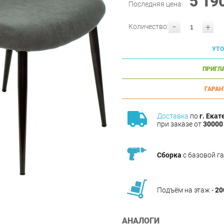
5 19
Последняя цена:
-
+
Количество:
УТО
ПРИГЛ
ГАРАН
Доставка
по
г. Екат
при заказе от
30000 
Сборка
с базовой г
Подъём на этаж -
20
АНАЛОГИ