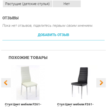
ДОБАВИТЬ ОТЗЫВ
ПОХОЖИЕ ТОВАРЫ
Стул Цвет мебели F261-
Стул Цвет мебели F261-
С
3 Белый
3 Черный
В
3 090 ₽
3 090 ₽
Купить
Купить
info@chair-ekb.ru
+7 (343) 383-36-37
КАТАЛОГ
ИНФОРМАЦИЯ
ГОРОДА