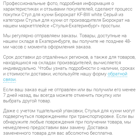
нашем маркетплейсе «Стулья-Екатеринбург» простым.
Мы регулярно отправляем заказы. Товары, доступные на
нашем складе в Екатеринбурге, вы получите не позднее 48-
ми часов с момента оформления заказа.
Срок доставки до отдалённых регионов, а также для товаров,
находящихся на складах производителей, вычисляется
индивидуально. Чтобы узнать подробности о наличии, сроках
и стоимости доставки, используйте нашу форму
обратной
связи
.
Если ваш заказ ещё не отправлен или вы получили его менее
7 дней назад, вы всегда можете отменить покупку или
выбрать другой товар.
Даже с учетом тщательной упаковки, Стулья для кухни могут
подвергнуться повреждениям при транспортировке. Если вы
обнаружите любые повреждения при получении товара, мы
немедленно предоставим вам замену. Доставка
замененного товара для вас абсолютно бесплатна.
Гарантийный период
на весь ассортимент категории Стулья
для кухни составляет
1 год
, в то время как для отдельных
моделей он увеличивается до 2 лет с даты приобретения.
Стул для кухни Бюрократ KF-8W white Серый
от компании