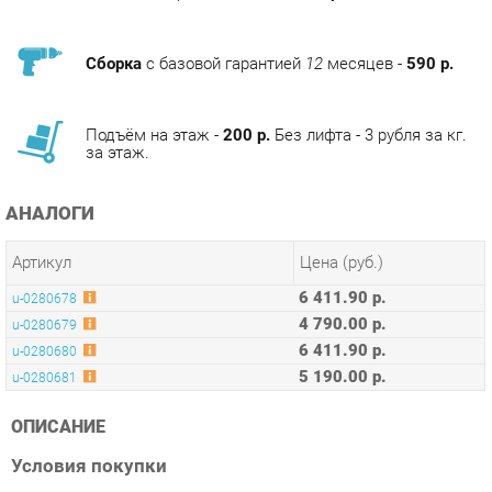
Сборка
с базовой гарантией
12
месяцев -
590 р.
Подъём на этаж -
200 р.
Без лифта - 3 рубля за кг.
за этаж.
АНАЛОГИ
Артикул
Цена (руб.)
6 411.90 р.
u-0280678
4 790.00 р.
u-0280679
6 411.90 р.
u-0280680
5 190.00 р.
u-0280681
ОПИСАНИЕ
Условия покупки
Профессиональные фото, подробная информация о
характеристиках и отзывами покупателей, сделают процесс
покупки Стул для кухни Бюрократ KF-8W white Серый из
категории Стулья для кухни от производителя Бюрократ на