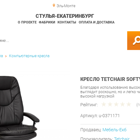
Эль-Монте
СТУЛЬЯ-ЕКАТЕРИНБУРГ
О ПРОЕКТЕ
ФАБРИКИ
КОНТАКТЫ
ОПЛАТА И ДОСТАВКА
ла
Компьютерные кресла
КРЕСЛО TETCHAIR SOFT
Благодаря использованию высоко
выглядит роскошно, но и легко ч
высокой нагрузкой
Рейтинг:
(
Артикул:
u-0371171
Продавец:
Мебель-Екб
Производитель:
Tetchair