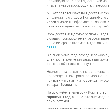
производства Tetchair с доставкой из 
и гарантией от производителя не соста
Мы отправляем заказы в доставку еже
в наличии на складе в Екатеринбурге 
часов
с момента оформления заказа. 
заказать подъём на этаж и сборку ме
Срок доставки в другие регионы, и дл
складах производителей, рассчитывае
наличие, срок и стоимость доставки 
связи
.
В любой момент до передачи заказа в д
дней после получения заказа вы може
решение об отказе от покупки.
Несмотря на качественную упаковку, 
повреждены при транспортировке. Есл
приёме - мы заменим поврежденную д
товара -
бесплатна
.
На всю мебель категории Компьютерн
гарантия 1 год
, а на некоторые модели
приобретения.
Кресло Tetchair SOFTY LUX кож/зам, 