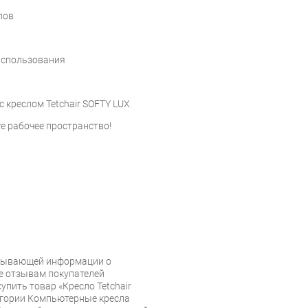
лов
использования
 креслом Tetchair SOFTY LUX.
е рабочее пространство!
рпывающей информации о
же отзывам покупателей
упить товар «Кресло Tetchair
тегории Компьютерные кресла