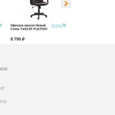
Офисное кресло Новый
Купить
Офисное кресло Новый
Стиль Twist DF PLN PU01
Стиль Jordan PLN PU01
8 790 ₽
11 090 ₽
воза
-37
T+5)