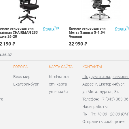
ресло руководителя
Купить
Кресло руководителя
Купить
hairman CHAIRMAN 283
Метта Samurai S-1.04
кань 26-28
Черный
2 190 ₽
32 990 ₽
3-36-37
ГОРОДА
КАРТА САЙТА
КОНТАКТЫ
Весь мир
html-карта
Шоурум и склад самовы
Екатеринбург
xml-карта
Адрес: г. Екатеринбург,
yml-прайс
ул.Металлургов, 84
та
Телефон: +7 (343) 383-36
Часы работы:
Пн - Пт:
10:00 - 20:00 (GM
Отправить сообщение