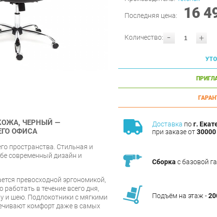
16 4
Последняя цена:
-
+
Количество:
УТО
ПРИГЛ
ГАРАН
КОЖ
А
, ЧЕРНЫЙ —
Доставка
по
г. Екат
ГО ОФИСА
при заказе от
30000 
го пространства. Стильная и
ебе современный дизайн и
Сборка
с базовой г
ется превосходной эргономикой,
работать в течение всего дня,
Подъём на этаж -
20
ну и шею. Подлокотники с мягкими
ечивают комфорт даже в самых