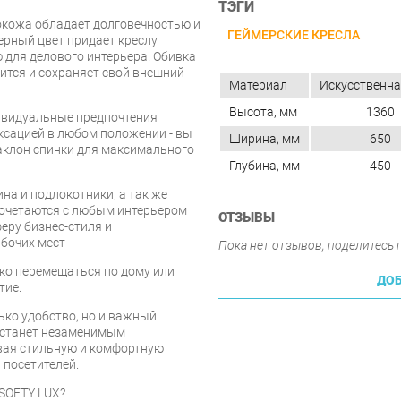
ТЭГИ
кожа обладает долговечностью и
ГЕЙМЕРСКИЕ КРЕСЛА
ерный цвет придает креслу
 для делового интерьера. Обивка
ится и сохраняет свой внешний
Материал
Искусственна
Высота, мм
1360
дивидуальные предпочтения
ксацией в любом положении - вы
Ширина, мм
650
аклон спинки для максимального
Глубина, мм
450
на и подлокотники, а так же
очетаются с любым интерьером
ОТЗЫВЫ
еру бизнес-стиля и
абочих мест
Пока нет отзывов, поделитесь
ко перемещаться по дому или
ДОБ
тие.
лько удобство, но и важный
 станет незаменимым
ивая стильную и комфортную
 посетителей.
 SOFTY LUX?