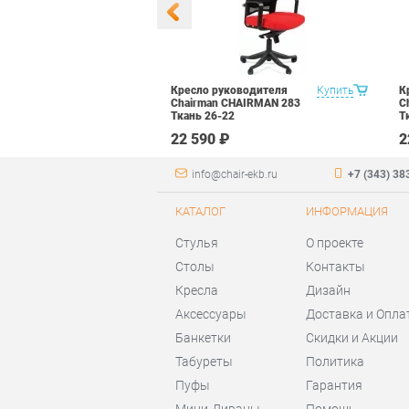
ресло Chairman
Купить
Кресло руководителя
Купить
К
727 TW-12
Chairman CHAIRMAN 283
C
Ткань 26-22
Т
22 590 ₽
2
info@chair-ekb.ru
+7 (343) 38
КАТАЛОГ
ИНФОРМАЦИЯ
Стулья
О проекте
Столы
Контакты
Кресла
Дизайн
Аксессуары
Доставка и Опла
Банкетки
Скидки и Акции
Табуреты
Политика
Пуфы
Гарантия
Мини-Диваны
Помощь