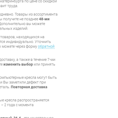
Екатеринбурга по цене со скидкой
вит труда.
дневно. Товары из ассортимента
вы получите не позднее
48-ми
Дополнительно вы можете
бельных изделий.
я товаров, находящихся на
тся индивидуально. Уточнить
вы можете через форму
обратной
оставку, а также в течение 7-ми
те
изменить выбор
или принять
компьютерные кресла могут быть
и Вы заметили дефект при
еталь.
Повторная доставка
ые кресла распространяется
 – 2 года с момента
черный, 36-6
- это качественное