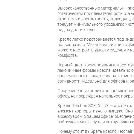
Высококачественные материалы — эко
эстетической привлекательностью, а ч
строгость и элегантность, подходящую
требует минимального ухода,егко чист
вид на долгие годы.
Кресло легко подстраивается под ин
пользователя. Механизм качания с фи
можете настроить высоту сиденья и н
комфорта.
Черный цвет, хромированные крестови
лаконичные формы кресла идеально с
современного офиса, создавая атмосф
солидности. Идеально для офисов и р
Прорезиненные ролики позволяют лег
офису, не посреждая напольное покры
Кресло Tetchair SOFTY LUX — это не то
элемент корпоративного имиджа. Оно
аксессуаром в вашем офисе, обеспеч
рабочую атмосферу для сотрудников и
Почему стоит выбрать кресло Tetchair