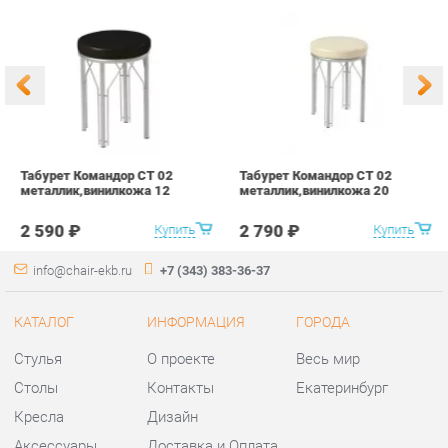
Табурет Командор CТ 02
Табурет Командор CТ 02
Т
металлик,винилкожа 12
металлик,винилкожа 20
м
2 590 ₽
2 790 ₽
Купить
Купить
info@chair-ekb.ru
+7 (343) 383-36-37
КАТАЛОГ
ИНФОРМАЦИЯ
ГОРОДА
Стулья
О проекте
Весь мир
Столы
Контакты
Екатеринбург
Кресла
Дизайн
Аксессуары
Доставка и Оплата
Банкетки
Скидки и Акции
Табуреты
Политика
Пуфы
Гарантия
Мини-Диваны
Помощь
Комплектующие