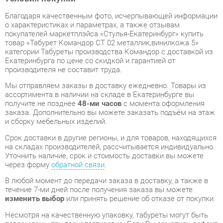
товар «Табурет Командор CТ 02 металлик,винилкожа 5»
категории Табуреты производства Командор с доставкой из
Екатеринбурга по цене со скидкой и гарантией от
производителя не составит труда.
Мы отправляем заказы в доставку ежедневно. Товары из
ассортимента в наличии на складе в Екатеринбурге вы
получите не позднее
48-ми часов
с момента оформления
заказа. Дополнительно вы можете заказать подъём на этаж
и сборку мебельных изделий.
Срок доставки в другие регионы, и для товаров, находящихся
на складах производителей, рассчитывается индивидуально.
Уточнить наличие, срок и стоимость доставки вы можете
через форму
обратной связи
.
В любой момент до передачи заказа в доставку, а также в
течение 7-ми дней после получения заказа вы можете
изменить выбор
или принять решение об отказе от покупки.
Несмотря на качественную упаковку, табуреты могут быть
повреждены при транспортировке. Если Вы заметили дефект
при приёме - мы заменим поврежденную деталь.
Повторная
доставка
товара -
бесплатна
.
На всю мебель категории Табуреты распространяется
гарантия 1 год
, а на некоторые модели – 2 года с момента