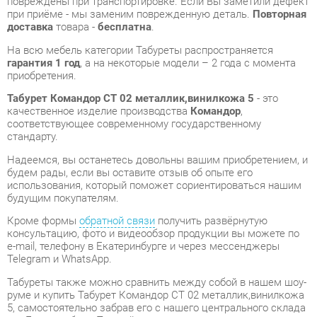
приобретения.
Табурет Командор CТ 02 металлик,винилкожа 5
- это
качественное изделие производства
Командор
,
соответствующее современному государственному
стандарту.
Надеемся, вы останетесь довольны вашим приобретением, и
будем рады, если вы оставите отзыв об опыте его
использования, который поможет сориентироваться нашим
будущим покупателям.
Кроме формы
обратной связи
получить развёрнутую
консультацию, фото и видеообзор продукции вы можете по
e-mail, телефону в Екатеринбурге и через мессенджеры
Telegram и WhatsApp.
Табуреты также можно сравнить между собой в нашем шоу-
руме и купить Табурет Командор CТ 02 металлик,винилкожа
5, самостоятельно забрав его с нашего центрального склада
в г. Екатеринбург. Полный список адресов и магазинов
смотрите на странице
контактов
.
Материал
Винилискожа