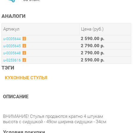
Артикул
Цена (руб.)
2 590.00 р.
u-0005644
2 790.00 р.
u-0005645
2 790.00 р.
u-0005648
2 590.00 р.
u-0253616
ТЭГИ
КУХОННЫЕ СТУЛЬЯ
ОПИСАНИЕ
ВНИМАНИЕ! Стулья продаются кратно 4 штукам
высота с сидушкой - 49см ширина сидушки - 34см
Условия покупки
Благодаря качественным фото, исчерпывающей информации
о характеристиках и параметрах, а также отзывам
покупателей маркетплэйса «Стулья-Екатеринбург» купить