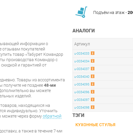
Подъём на этаж -
20
АНАЛОГИ
рпывающей информации о
Артикул
же отзывам покупателей
u-0034033
купить товар «Табурет Командор
еты производства Командор с
u-0034034
 скидкой и гарантией от
u-0034037
u-0034040
дневно. Товары из ассортимента
u-0034095
вы получите не позднее
48-ми
Дополнительно вы можете
u-0034096
бельных изделий.
u-0034097
я товаров, находящихся на
u-0034098
тся индивидуально. Уточнить
ТЭГИ
вы можете через форму
обратной
КУХОННЫЕ СТУЛЬЯ
оставку, а также в течение 7-ми