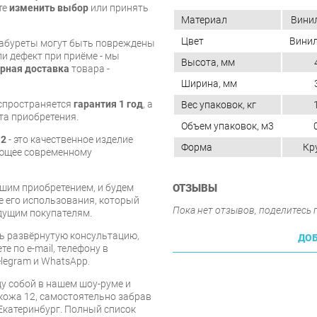
те
изменить выбор
или принять
Материал
Вини
Цвет
Вини
табуреты могут быть повреждены
и дефект при приёме - мы
Высота, мм
рная доставка
товара -
Ширина, мм
аспространяется
гарантия 1 год
, а
Вес упаковок, кг
та приобретения.
Объем упаковок, м3
12
- это качественное изделие
Форма
Кр
ующее современному
шим приобретением, и будем
ОТЗЫВЫ
е его использования, который
Пока нет отзывов, поделитесь
дущим покупателям.
ь развёрнутую консультацию,
ДОБ
е по e-mail, телефону в
legram и WhatsApp.
у собой в нашем шоу-руме и
кожа 12, самостоятельно забрав
 Екатеринбург. Полный список