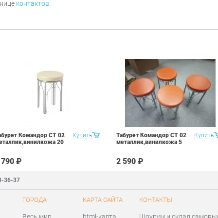
анице
контактов
.
абурет Командор CТ 02
Купить
Табурет Командор CТ 02
Купить
еталлик,винилкожа 20
металлик,винилкожа 5
 790 ₽
2 590 ₽
3-36-37
ГОРОДА
КАРТА САЙТА
КОНТАКТЫ
Весь мир
html-карта
Шоурум и склад самовы