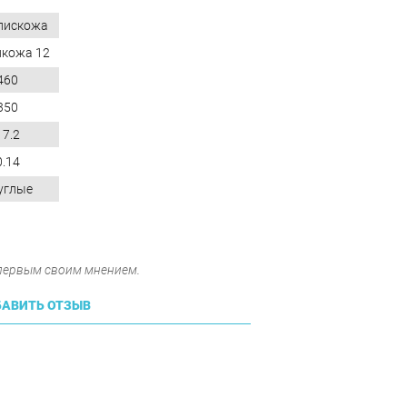
лискожа
лкожа 12
460
350
17.2
0.14
углые
 первым своим мнением.
АВИТЬ ОТЗЫВ