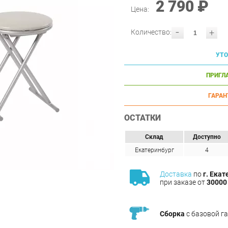
2 790 ₽
Цена:
-
+
Количество:
УТО
ПРИГЛ
ГАРАН
ОСТАТКИ
Склад
Доступно
Екатеринбург
4
Доставка
по
г. Екат
при заказе от
30000 
Сборка
с базовой г