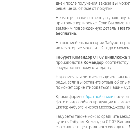
дней после получения заказа вы може
решение об отказе от покупки.
Несмотря на качественную упаковку, 
при транспортировке. Если Вы заметил
заменим поврежденную деталь.
Повто
бесплатна
.
На всю мебель категории Табуреты р
на некоторые модели – 2 года с момен
Табурет Командор СТ 07 Винилкожа 
производства
Командор
, соответств
государственному стандарту.
Надеемся, вы останетесь довольны ва
рады, если вы оставите отзыв об опыт
поможет сориентироваться нашим бу
Кроме формы
обратной связи
получит
фото и видеообзор продукции вы может
Екатеринбурге и через мессенджеры Te
Табуреты также можно сравнить межд
купить Табурет Командор СТ 07 Винил
его с нашего центрального склада в г.