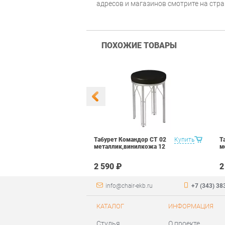
адресов и магазинов смотрите на стр
ПОХОЖИЕ ТОВАРЫ
орт фп Лимон
Купить
Табурет Командор CТ 02
Купить
Т
ЛЕКТ 2 шт.
металлик,винилкожа 12
м
2 590 ₽
2
info@chair-ekb.ru
+7 (343) 38
КАТАЛОГ
ИНФОРМАЦИЯ
Стулья
О проекте