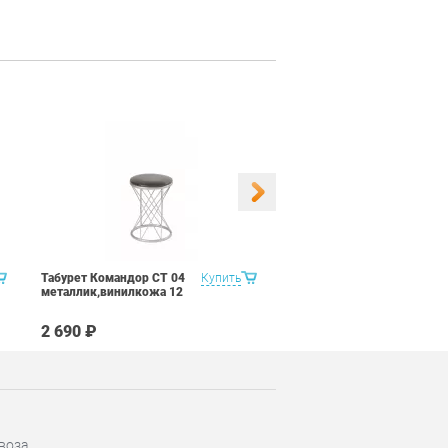
Табурет Командор СТ 04
Купить
Табурет Командор СТ 04
металлик,винилкожа 12
металлик,винилкожа Д1
2 690 ₽
2 690 ₽
воза