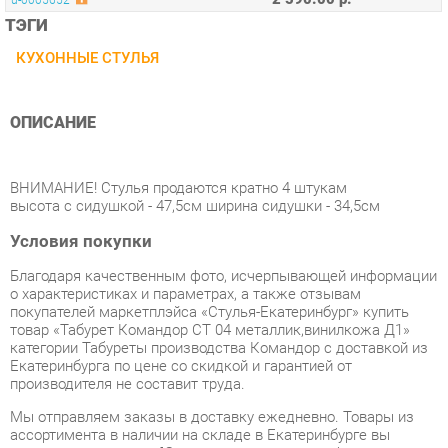
ОПИСАНИЕ
ВНИМАНИЕ! Стулья продаются кратно 4 штукам
высота с сидушкой - 47,5см ширина сидушки - 34,5см
Условия покупки
Благодаря качественным фото, исчерпывающей информации
о характеристиках и параметрах, а также отзывам
покупателей маркетплэйса «Стулья-Екатеринбург» купить
товар «Табурет Командор СТ 04 металлик,винилкожа Д1»
категории Табуреты производства Командор с доставкой из
Екатеринбурга по цене со скидкой и гарантией от
производителя не составит труда.
Мы отправляем заказы в доставку ежедневно. Товары из
ассортимента в наличии на складе в Екатеринбурге вы
получите не позднее
48-ми часов
с момента оформления
заказа. Дополнительно вы можете заказать подъём на этаж
и сборку мебельных изделий.
Срок доставки в другие регионы, и для товаров, находящихся
на складах производителей, рассчитывается индивидуально.