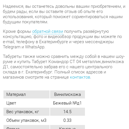
консультацию, фото и видеообзор продукции вы можете по
e-mail, телефону в Екатеринбурге и через мессенджеры
Telegram и WhatsApp.
Табуреты также можно сравнить между собой в нашем шоу-
руме и купить Табурет Командор СТ 04 металлик,винилкожа
Д1, самостоятельно забрав его с нашего центрального
склада в г. Екатеринбург. Полный список адресов и
магазинов смотрите на странице
контактов
.
Материал
Винилискожа
Цвет
Бежевый №д1
Вес упаковок, кг
14.5
Объем упаковок, м3
0.33
Форма
Круглые
Стиль
Современный
ОТЗЫВЫ
Пока нет отзывов, поделитесь первым своим мнением.