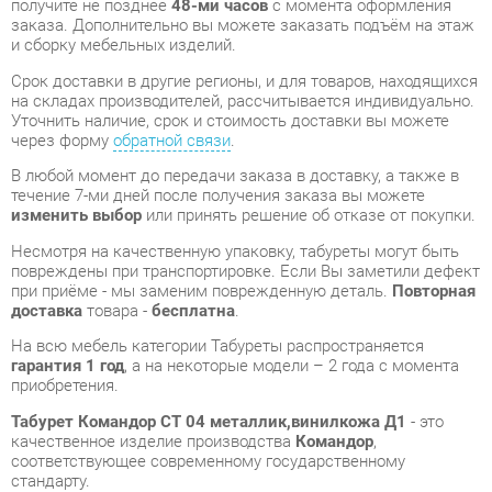
Уточнить наличие, срок и стоимость доставки вы можете
через форму
обратной связи
.
В любой момент до передачи заказа в доставку, а также в
течение 7-ми дней после получения заказа вы можете
изменить выбор
или принять решение об отказе от покупки.
Несмотря на качественную упаковку, табуреты могут быть
повреждены при транспортировке. Если Вы заметили дефект
при приёме - мы заменим поврежденную деталь.
Повторная
доставка
товара -
бесплатна
.
На всю мебель категории Табуреты распространяется
гарантия 1 год
, а на некоторые модели – 2 года с момента
приобретения.
Табурет Командор СТ 04 металлик,винилкожа Д1
- это
качественное изделие производства
Командор
,
соответствующее современному государственному
стандарту.
Надеемся, вы останетесь довольны вашим приобретением, и
будем рады, если вы оставите отзыв об опыте его
использования, который поможет сориентироваться нашим
будущим покупателям.
Кроме формы
обратной связи
получить развёрнутую