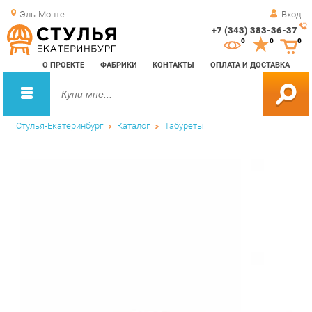
Эль-Монте
Вход
+7 (343) 383-36-37
Зак
0
0
0
обр
О ПРОЕКТЕ
ФАБРИКИ
КОНТАКТЫ
ОПЛАТА И ДОСТАВКА
зво
Стулья-Екатеринбург
Каталог
Табуреты