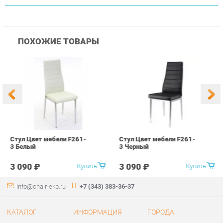
Стул Цвет мебели F261-
Стул Цвет мебели F261-
С
3 Белый
3 Черный
В
3 090 ₽
3 090 ₽
Купить
Купить
info@chair-ekb.ru
+7 (343) 383-36-37
КАТАЛОГ
ИНФОРМАЦИЯ
ГОРОДА
Стулья
О проекте
Весь мир
Столы
Контакты
Екатеринбург
Кресла
Дизайн
Аксессуары
Доставка и Оплата
Банкетки
Скидки и Акции
Табуреты
Политика