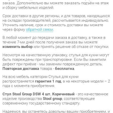
через форму
обратной связи
.
В любой момент до передачи заказа в доставку, а также в
течение 7-ми дней после получения заказа вы можете
изменить выбор
или принять решение об отказе от покупки.
Несмотря на качественную упаковку, стулья для кухни могут
быть повреждены при транспортировке. Если Вы заметили
дефект при приёме - мы заменим поврежденную деталь.
Повторная доставка
товара -
бесплатна
.
На всю мебель категории Стулья для кухни
распространяется
гарантия 1 год
, а на некоторые модели – 2
года с момента приобретения.
Стул Stool Group DSW 4 шт. Коричневый
- это качественное
изделие производства
Stool group
, соответствующее
современному государственному стандарту.
Надеемся, вы останетесь довольны вашим приобретением, и
будем рады, если вы оставите отзыв об опыте его
использования, который поможет сориентироваться нашим
будущим покупателям.
Кроме формы
обратной связи
получить развёрнутую
консультацию, фото и видеообзор продукции вы можете по
e-mail, телефону в Екатеринбурге и через мессенджеры