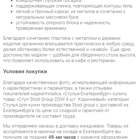
Благодаря сочетанию пластика с металлом и деревом
изделие органично вписывается практически в любую среду,
делая обстановку более естественной и «живой». Еще одно
достоинство модели – удобная для обеденного стола высота,
что позволяет использовать их в кафе и ресторанах.
Условия покупки
Благодаря качественным фото, исчерпывающей информации
о характеристиках и параметрах, а также отзывам
покупателей маркетплэйса «Стулья-Екатеринбург» купить
товар «Стул Stool Group DSW 4 шт. Коричневый» категории
Стулья для кухни производства Stool group с доставкой из
Екатеринбурга по цене со скидкой и гарантией от
производителя не составит труда.
Мы отправляем заказы в доставку ежедневно. Товары из
ассортимента в наличии на складе в Екатеринбурге вы
получите не позднее
48-ми часов
с момента оформления
заказа. Дополнительно вы можете заказать подъём на этаж
и сборку мебельных изделий.
Срок доставки в другие регионы, и для товаров, находящихся
на складах производителей, рассчитывается индивидуально.
Уточнить наличие, срок и стоимость доставки вы можете