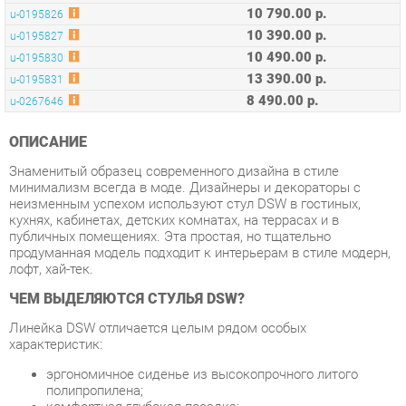
13 390.00 р.
u-0195831
8 490.00 р.
u-0267646
ОПИСАНИЕ
Знаменитый образец современного дизайна в стиле
минимализм всегда в моде. Дизайнеры и декораторы с
неизменным успехом используют стул DSW в гостиных,
кухнях, кабинетах, детских комнатах, на террасах и в
публичных помещениях. Эта простая, но тщательно
продуманная модель подходит к интерьерам в стиле модерн,
лофт, хай-тек.
ЧЕМ ВЫДЕЛЯЮТСЯ СТУЛЬЯ DSW?
Линейка DSW отличается целым рядом особых
характеристик:
эргономичное сиденье из высокопрочного литого
полипропилена;
комфортная глубокая посадка;
поддерживающая спинка, повторяющая контуры тела;
легкий и прочный каркас из металла в сочетании с
натуральным массивом бука;
устойчивость опорного блока и надежность,
проверенная временем.