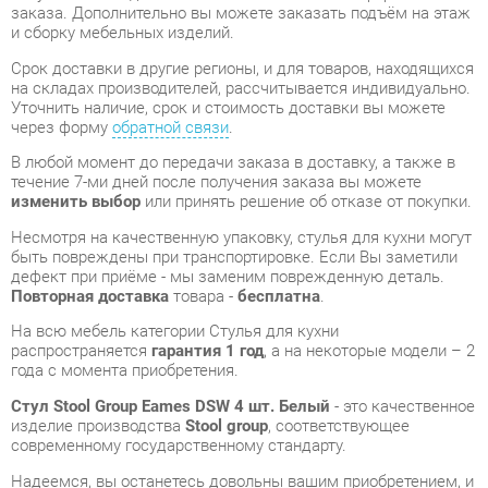
через форму
обратной связи
.
В любой момент до передачи заказа в доставку, а также в
течение 7-ми дней после получения заказа вы можете
изменить выбор
или принять решение об отказе от покупки.
Несмотря на качественную упаковку, стулья для кухни могут
быть повреждены при транспортировке. Если Вы заметили
дефект при приёме - мы заменим поврежденную деталь.
Повторная доставка
товара -
бесплатна
.
На всю мебель категории Стулья для кухни
распространяется
гарантия 1 год
, а на некоторые модели – 2
года с момента приобретения.
Стул Stool Group Eames DSW 4 шт. Белый
- это качественное
изделие производства
Stool group
, соответствующее
современному государственному стандарту.
Надеемся, вы останетесь довольны вашим приобретением, и
будем рады, если вы оставите отзыв об опыте его
использования, который поможет сориентироваться нашим
будущим покупателям.
Кроме формы
обратной связи
получить развёрнутую
консультацию, фото и видеообзор продукции вы можете по
e-mail, телефону в Екатеринбурге и через мессенджеры