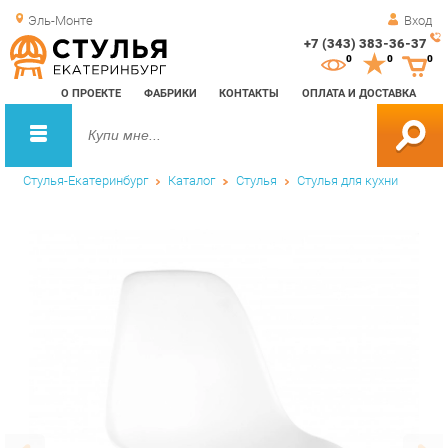
Эль-Монте
Вход
+7 (343) 383-36-37
Зак
0
0
0
обр
О ПРОЕКТЕ
ФАБРИКИ
КОНТАКТЫ
ОПЛАТА И ДОСТАВКА
зво
Стулья-Екатеринбург
Каталог
Стулья
Стулья для кухни