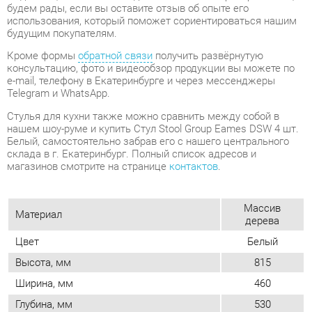
Telegram и WhatsApp.
Стулья для кухни также можно сравнить между собой в
нашем шоу-руме и купить Стул Stool Group Eames DSW 4 шт.
Белый, самостоятельно забрав его с нашего центрального
склада в г. Екатеринбург. Полный список адресов и
магазинов смотрите на странице
контактов
.
Массив
Материал
дерева
Цвет
Белый
Высота, мм
815
Ширина, мм
460
Глубина, мм
530
Вес упаковок, кг
16
Форма
Квадратные
Обивка
Пластиковая
Мягкая спинка
Нет
Упор для ног
Нет