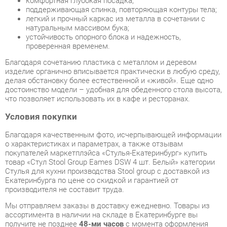
Благодаря сочетанию пластика с металлом и деревом
изделие органично вписывается практически в любую среду,
делая обстановку более естественной и «живой». Еще одно
достоинство модели – удобная для обеденного стола высота,
что позволяет использовать их в кафе и ресторанах.
Условия покупки
Благодаря качественным фото, исчерпывающей информации
о характеристиках и параметрах, а также отзывам
покупателей маркетплэйса «Стулья-Екатеринбург» купить
товар «Стул Stool Group Eames DSW 4 шт. Белый» категории
Стулья для кухни производства Stool group с доставкой из
Екатеринбурга по цене со скидкой и гарантией от
производителя не составит труда.
Мы отправляем заказы в доставку ежедневно. Товары из
ассортимента в наличии на складе в Екатеринбурге вы
получите не позднее
48-ми часов
с момента оформления
заказа. Дополнительно вы можете заказать подъём на этаж
и сборку мебельных изделий.
Срок доставки в другие регионы, и для товаров, находящихся
на складах производителей, рассчитывается индивидуально.
Уточнить наличие, срок и стоимость доставки вы можете