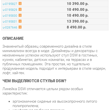
13 390.00 р.
u-0195831
8 490.00 р.
u-0267646
ОПИСАНИЕ
Знаменитый образец современного дизайна в стиле
минимализм всегда в моде. Дизайнеры и декораторы с
неизменным успехом используют стул DSW в гостиных,
кухнях, кабинетах, детских комнатах, на террасах и в
публичных помещениях. Эта простая, но тщательно
продуманная модель подходит к интерьерам в стиле модерн,
лофт, хай-тек.
ЧЕМ ВЫДЕЛЯЮТСЯ СТУЛЬЯ DSW?
Линейка DSW отличается целым рядом особых
характеристик:
эргономичное сиденье из высокопрочного литого
полипропилена;
комфортная глубокая посадка;
поддерживающая спинка, повторяющая контуры тела;
легкий и прочный каркас из металла в сочетании с
натуральным массивом бука;
устойчивость опорного блока и надежность,
проверенная временем.