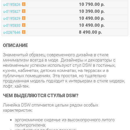
10 490.00 р.
u-0195830
8 490.00 р.
u-0267646
ОПИСАНИЕ
Знаменитый образец современного дизайна в стиле
минимализм всегда в моде. Дизайнеры и декораторы с
неизменным успехом используют стул DSW в гостиных,
кухнях, кабинетах, детских комнатах, на террасах и в
публичных помещениях. Эта простая, но тщательно
продуманная модель подходит к интерьерам в стиле модерн,
лофт, хай-тек.
ЧЕМ ВЫДЕЛЯЮТСЯ СТУЛЬЯ DSW?
Линейка DSW отличается целым рядом особых
характеристик:
эргономичное сиденье из высокопрочного литого
полипропилена;
комфортная глубокая посадка;
поддерживающая спинка, повторяющая контуры тела;
легкий и прочный каркас из металла в сочетании с
натуральным массивом бука;
устойчивость опорного блока и надежность,
проверенная временем.