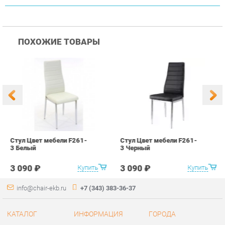
Стул Цвет мебели F261-
Стул Цвет мебели F261-
С
3 Белый
3 Черный
В
3 090 ₽
3 090 ₽
Купить
Купить
info@chair-ekb.ru
+7 (343) 383-36-37
КАТАЛОГ
ИНФОРМАЦИЯ
ГОРОДА
Стулья
О проекте
Весь мир
Столы
Контакты
Екатеринбург
Кресла
Дизайн
Аксессуары
Доставка и Оплата
Банкетки
Скидки и Акции
Табуреты
Политика