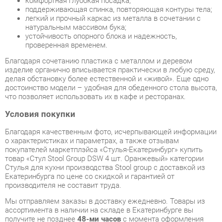
Благодаря сочетанию пластика с металлом и деревом
изделие органично вписывается практически в любую среду,
делая обстановку более естественной и «живой». Еще одно
достоинство модели – удобная для обеденного стола высота,
что позволяет использовать их в кафе и ресторанах.
Условия покупки
Благодаря качественным фото, исчерпывающей информации
о характеристиках и параметрах, а также отзывам
покупателей маркетплэйса «Стулья-Екатеринбург» купить
товар «Стул Stool Group DSW 4 шт. Оранжевый» категории
Стулья для кухни производства Stool group с доставкой из
Екатеринбурга по цене со скидкой и гарантией от
производителя не составит труда.
Мы отправляем заказы в доставку ежедневно. Товары из
ассортимента в наличии на складе в Екатеринбурге вы
получите не позднее
48-ми часов
с момента оформления
заказа. Дополнительно вы можете заказать подъём на этаж
и сборку мебельных изделий.
Срок доставки в другие регионы, и для товаров, находящихся
на складах производителей, рассчитывается индивидуально.
Уточнить наличие, срок и стоимость доставки вы можете