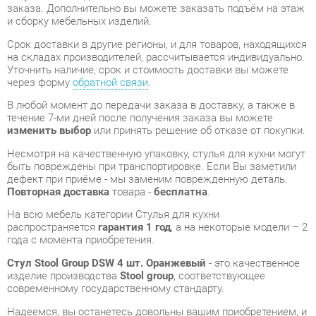
через форму
обратной связи
.
В любой момент до передачи заказа в доставку, а также в
течение 7-ми дней после получения заказа вы можете
изменить выбор
или принять решение об отказе от покупки.
Несмотря на качественную упаковку, стулья для кухни могут
быть повреждены при транспортировке. Если Вы заметили
дефект при приёме - мы заменим поврежденную деталь.
Повторная доставка
товара -
бесплатна
.
На всю мебель категории Стулья для кухни
распространяется
гарантия 1 год
, а на некоторые модели – 2
года с момента приобретения.
Стул Stool Group DSW 4 шт. Оранжевый
- это качественное
изделие производства
Stool group
, соответствующее
современному государственному стандарту.
Надеемся, вы останетесь довольны вашим приобретением, и
будем рады, если вы оставите отзыв об опыте его
использования, который поможет сориентироваться нашим
будущим покупателям.
Кроме формы
обратной связи
получить развёрнутую
консультацию, фото и видеообзор продукции вы можете по
e-mail, телефону в Екатеринбурге и через мессенджеры