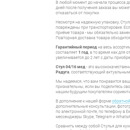
В любой момент до начала процесса до
дней после получения заказа вы може
отказаться от покупки.
Несмотря на надежную упаковку, Стул
повреждены при транспортировке. Есл
приёме товара - мы обязательно заме
Повторная доставка товара обходится
Гарантийный период
на весь ассортим
составляет
1 год
, в то время как для 
увеличивается до 2 лет с даты приобре
Стул 04/16 мед
- это высококачествен
Радуга
, соответствующий актуальным
Мы надеемся, что вам понравится ваша
признательны, если вы поделитесь св
нашим будущим покупателям сориент
В дополнение к нашей форме
обратной
дополнительные консультации, фотог
по электронной почте, по телефону в Е
мессенджеры Skype, Telegram и WhatsA
Cравнить между собой Стулья для кух