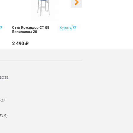
Стул Командор СТ 08
Купить
Стул Командор СТ 08
Винилкожа 20
Винилкожа 22
2 490 ₽
2 490 ₽
воза
-37
T+5)