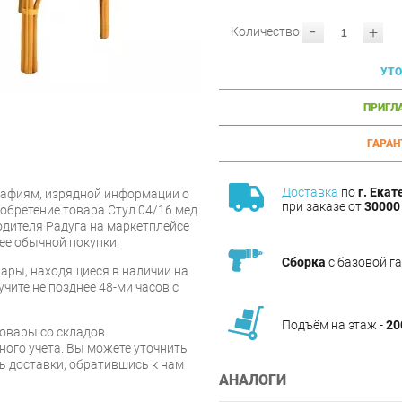
-
+
Количество:
УТО
ПРИГЛ
ГАРАН
Доставка
по
г. Екат
афиям, изрядной информации о
при заказе от
30000 
обретение товара Стул 04/16 мед
одителя Радуга на маркетплейсе
ее обычной покупки.
Сборка
с базовой г
ары, находящиеся в наличии на
чите не позднее 48-ми часов с
Подъём на этаж -
20
товары со складов
ого учета. Вы можете уточнить
ть доставки, обратившись к нам
АНАЛОГИ