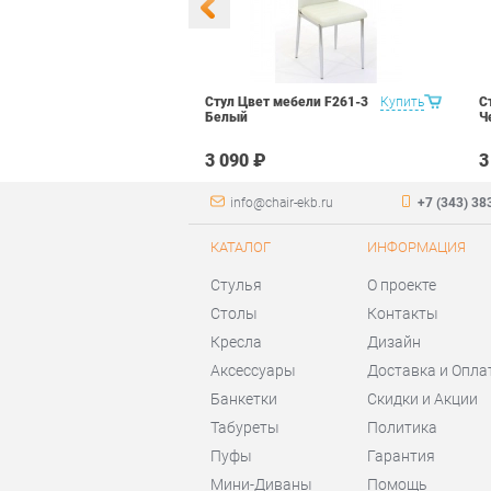
 Маэстро 1
Купить
Стул Цвет мебели F261-3
Купить
С
ый
Белый
Ч
₽
3 090 ₽
3
info@chair-ekb.ru
+7 (343) 38
КАТАЛОГ
ИНФОРМАЦИЯ
Стулья
О проекте
Столы
Контакты
Кресла
Дизайн
Аксессуары
Доставка и Опла
Банкетки
Скидки и Акции
Табуреты
Политика
Пуфы
Гарантия
Мини-Диваны
Помощь