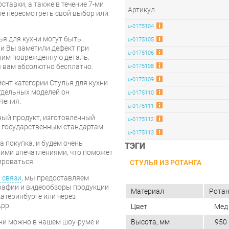
ставки, а также в течение 7-ми
Артикул
те пересмотреть свой выбор или
u-0175104
ья для кухни могут быть
u-0175105
и Вы заметили дефект при
u-0175106
ним поврежденную деталь.
 вам абсолютно бесплатно.
u-0175108
u-0175109
ент категории Стулья для кухни
отдельных моделей он
u-0175110
тения.
u-0175111
ный продукт, изготовленный
u-0175112
 государственным стандартам.
u-0175113
 покупка, и будем очень
ТЭГИ
оими впечатлениями, что поможет
ироваться.
СТУЛЬЯ ИЗ РОТАНГА
 связи
, мы предоставляем
рафии и видеообзоры продукции
Материал
Ротан
катеринбурге или через
pp.
Цвет
Мед
Высота, мм
950
ни можно в нашем шоу-руме и