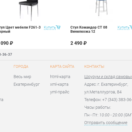
тул Цвет мебели F261-3
Купить
Стул Командор СТ 08
Купить
ерный
Винилкожа 12
 090 ₽
2 490 ₽
3-36-37
ГОРОДА
КАРТА САЙТА
КОНТАКТЫ
Весь мир
html-карта
Шоурум и склад самовы
Екатеринбург
xml-карта
Адрес: г. Екатеринбург,
yml-прайс
ул.Металлургов, 84
та
Телефон: +7 (343) 383-36
Часы работы:
Пн - Пт:
10:00 - 20:00 (GM
Отправить сообщение