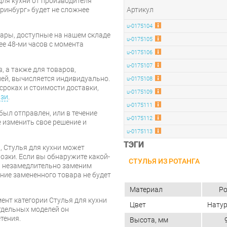
для кухни от производителя
ринбург» будет не сложнее
Артикул
u-0175104
ары, доступные на нашем складе
u-0175105
ее 48-ми часов с момента
u-0175106
u-0175107
, а также для товаров,
ей, вычисляется индивидуально.
u-0175108
сроках и стоимости доставки,
u-0175109
язи
.
u-0175111
был отправлен, или в течение
u-0175112
е изменить свое решение и
u-0175113
ТЭГИ
, Стулья для кухни может
озки. Если вы обнаружите какой-
СТУЛЬЯ ИЗ РОТАНГА
ы незамедлительно заменим
ие замененного товара не будет
Материал
Ро
ент категории Стулья для кухни
Цвет
Нату
отдельных моделей он
тения.
Высота, мм