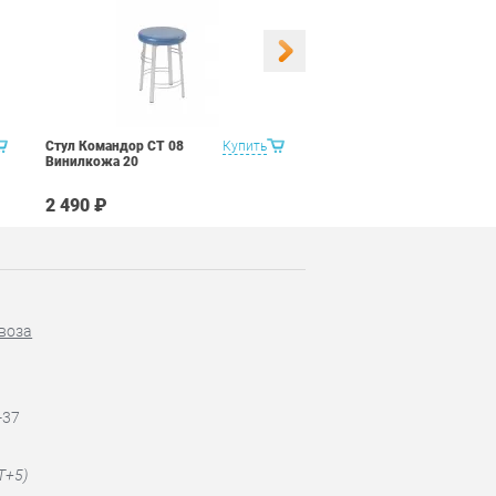
Стул Командор СТ 08
Купить
Стул Командор СТ 08
Винилкожа 20
Винилкожа 22
2 490 ₽
2 490 ₽
воза
-37
T+5)