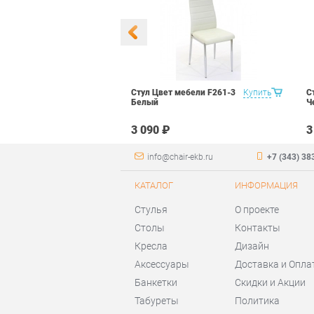
 Маэстро 1
Купить
Стул Цвет мебели F261-3
Купить
С
ый
Белый
Ч
₽
3 090 ₽
3
info@chair-ekb.ru
+7 (343) 38
КАТАЛОГ
ИНФОРМАЦИЯ
Стулья
О проекте
Столы
Контакты
Кресла
Дизайн
Аксессуары
Доставка и Опла
Банкетки
Скидки и Акции
Табуреты
Политика