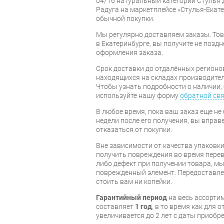
04/16 натуральный категории Стулья 
Радуга на маркетплейсе «Стулья-Екате
обычной покупки.
Мы регулярно доставляем заказы. Тов
в Екатеринбурге, вы получите не поздн
оформления заказа.
Срок доставки до отдалённых регионов
находящихся на складах производител
Чтобы узнать подробности о наличии, 
используйте нашу форму
обратной св
В любое время, пока ваш заказ еще не 
недели после его получения, вы вправ
отказаться от покупки.
Вне зависимости от качества упаковки
получить повреждения во время перев
либо дефект при получении товара, м
поврежденный элемент. Передоставлен
стоить вам ни копейки.
Гарантийный период
на весь ассортим
составляет
1 год
, в то время как для 
увеличивается до 2 лет с даты приобре