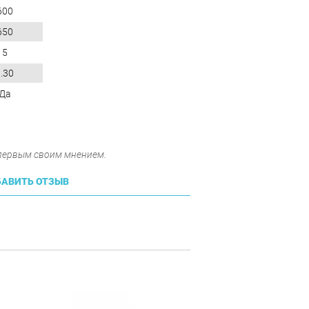
600
650
5
.30
Да
 первым своим мнением.
АВИТЬ ОТЗЫВ