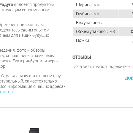
Радуга
является продуктом
Ширина, мм
ветствующим современным
Глубина, мм
Вес упаковок, кг
бретение принесет вам
 поделитесь своим опытом
Объем упаковок, м3
0
езным для наших будущих
Ножки
едения, фото и обзоры
ть, связавшись с нами через
ОТЗЫВЫ
онок в Екатеринбург или через
pp.
Пока нет отзывов, поделитесь
 Стулья для кухни в нашем шоу-
ДОБ
натуральный, самостоятельно
. Вся информация о наших адресах
тактов
.