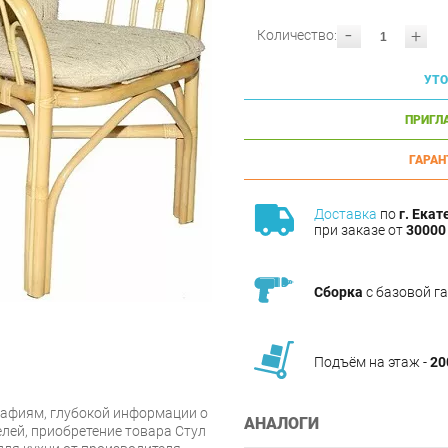
-
+
Количество:
УТО
ПРИГЛ
ГАРАН
Доставка
по
г. Екат
при заказе от
30000 
Сборка
с базовой г
Подъём на этаж -
20
афиям, глубокой информации о
АНАЛОГИ
лей, приобретение товара Стул