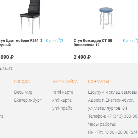
тул Цвет мебели F261-3
Купить
Стул Командор СТ 08
Купить
ерный
Винилкожа 12
 090 ₽
2 490 ₽
3-36-37
ГОРОДА
КАРТА САЙТА
КОНТАКТЫ
Весь мир
html-карта
Шоурум и склад самовы
Екатеринбург
xml-карта
Адрес: г. Екатеринбург,
yml-прайс
ул.Металлургов, 84
та
Телефон: +7 (343) 383-36
Часы работы:
Пн - Пт:
10:00 - 20:00 (GM