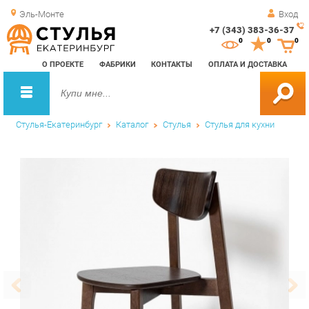
Эль-Монте
Вход
+7 (343) 383-36-37
Зак
0
0
0
обр
О ПРОЕКТЕ
ФАБРИКИ
КОНТАКТЫ
ОПЛАТА И ДОСТАВКА
зво
Стулья-Екатеринбург
Каталог
Стулья
Стулья для кухни