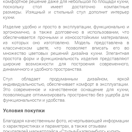
из которых оно изготовлено. Модель представлена в
классическом цвете, что позволяет вписать его во
множество цветовых решений дизайна кухни. Элегантная
простота форм и функциональность изделия представляют
широкие возможности для построения современного,
динамичного и удобного пространства.
Стул обладает продуманным дизайном, яркой
индивидуальностью, обеспечивает комфорт в эксплуатации.
Это современное и качественное оснащение для кухни,
позволяющее оптимизировать пространство без ущерба для
функциональности и удобства.
Условия покупки
Благодаря качественным фото, исчерпывающей информации
о характеристиках и параметрах, а также отзывам
покупателей маркетплэйса «Стулья-Екатеринбург» купить
товар «Стул с жестким сиденьем DAIVA Вега Орех» категории
Стулья для кухни производства Daiva с доставкой из
Екатеринбурга по цене со скидкой и гарантией от
производителя не составит труда.
Мы отправляем заказы в доставку ежедневно. Товары из
ассортимента в наличии на складе в Екатеринбурге вы
получите не позднее
48-ми часов
с момента оформления