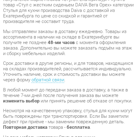
заказа. Дополнительно вы можете заказать подъём на этаж
и сборку мебельных изделий.
Срок доставки в другие регионы, и для товаров, находящихся
на складах производителей, рассчитывается индивидуально.
Уточнить наличие, срок и стоимость доставки вы можете
через форму
обратной связи
.
В любой момент до передачи заказа в доставку, а также в
течение 7-ми дней после получения заказа вы можете
изменить выбор
или принять решение об отказе от покупки.
Несмотря на качественную упаковку, стулья для кухни могут
быть повреждены при транспортировке. Если Вы заметили
дефект при приёме - мы заменим поврежденную деталь.
Повторная доставка
товара -
бесплатна
.
На всю мебель категории Стулья для кухни
распространяется
гарантия 1 год
, а на некоторые модели – 2
года с момента приобретения.
Стул с жестким сиденьем DAIVA Вега Орех
- это
качественное изделие производства
Daiva
, соответствующее
современному государственному стандарту.
Надеемся, вы останетесь довольны вашим приобретением, и
будем рады, если вы оставите отзыв об опыте его