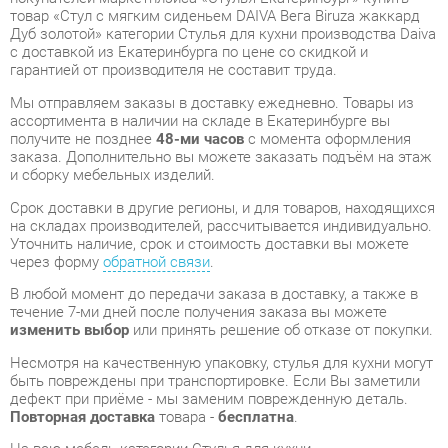
заказа. Дополнительно вы можете заказать подъём на этаж
и сборку мебельных изделий.
Срок доставки в другие регионы, и для товаров, находящихся
на складах производителей, рассчитывается индивидуально.
Уточнить наличие, срок и стоимость доставки вы можете
через форму
обратной связи
.
В любой момент до передачи заказа в доставку, а также в
течение 7-ми дней после получения заказа вы можете
изменить выбор
или принять решение об отказе от покупки.
Несмотря на качественную упаковку, стулья для кухни могут
быть повреждены при транспортировке. Если Вы заметили
дефект при приёме - мы заменим поврежденную деталь.
Повторная доставка
товара -
бесплатна
.
На всю мебель категории Стулья для кухни
распространяется
гарантия 1 год
, а на некоторые модели – 2
года с момента приобретения.
Стул с мягким сиденьем DAIVA Вега Biruza жаккард Дуб
золотой
- это качественное изделие производства
Daiva
,
соответствующее современному государственному
стандарту.
Надеемся, вы останетесь довольны вашим приобретением, и