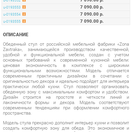
ОПИСАНИЕ
Обеденный стул от российской мебельной фабрики «Zona
Zavtraka», занимающейся производством качественной,
удобной и функциональной мебели, создан с учетом
основных требований к современной кухонной мебели:
ценовая экономичность в комплексе с широкими
функциональными возможностями. Модель отличается
современным практичным дизайном в сочетании с
оригинальностью декора и идеально подойдет для интерьера
практически любой кухни. Стул позволяют организовать
обеденную зону с максимальным комфортом и удобством.
Дизайн строится на простоте и четкости линий и
лаконичности формы и декора. Модель соответствуют
современным тенденциям при оформлении комфортного
пространства.
Модель стула прекрасно дополнит интерьер кухни и позволит
создать комфортную зону для обеда. Это экономичное и
комфортное решение даже для небольшой по площади кухни,
поскольку стол имеет достаточно компактные
размеры. Изящный и стильный стул дополнит интерьер
кухни.
Изделие удобно и просто в эксплуатации, функционально и
эргономично, а также долговечно в использовании, что
обеспечивается прочными и износостойкими материалами,