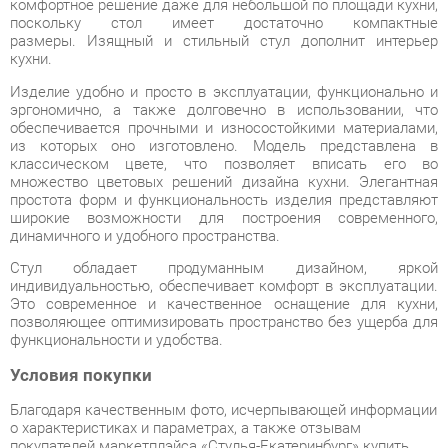
из которых оно изготовлено. Модель представлена в
классическом цвете, что позволяет вписать его во
множество цветовых решений дизайна кухни. Элегантная
простота форм и функциональность изделия представляют
широкие возможности для построения современного,
динамичного и удобного пространства.
Стул обладает продуманным дизайном, яркой
индивидуальностью, обеспечивает комфорт в эксплуатации.
Это современное и качественное оснащение для кухни,
позволяющее оптимизировать пространство без ущерба для
функциональности и удобства.
Условия покупки
Благодаря качественным фото, исчерпывающей информации
о характеристиках и параметрах, а также отзывам
покупателей маркетплэйса «Стулья-Екатеринбург» купить
товар «Стул с мягким сиденьем DAIVA Вега Biruza жаккард
Дуб золотой» категории Стулья для кухни производства Daiva
с доставкой из Екатеринбурга по цене со скидкой и
гарантией от производителя не составит труда.
Мы отправляем заказы в доставку ежедневно. Товары из
ассортимента в наличии на складе в Екатеринбурге вы
получите не позднее
48-ми часов
с момента оформления