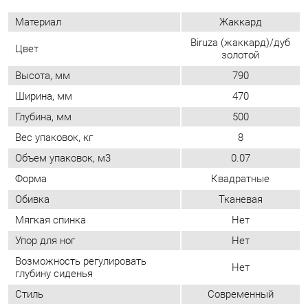
Вес упаковок, кг
8
Объем упаковок, м3
0.07
Форма
Квадратные
Обивка
Тканевая
Мягкая спинка
Нет
Упор для ног
Нет
Возможность регулировать
Нет
глубину сиденья
Стиль
Современный
Мягкое сиденье
Да
Съемный чехол
Нет
Возможность регулировать
Нет
высоту сиденья
ОТЗЫВЫ
Пока нет отзывов, поделитесь первым своим мнением.