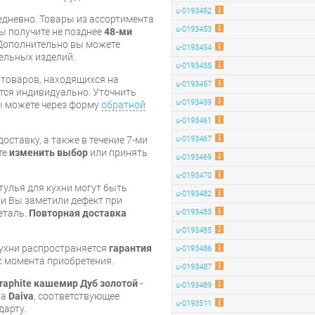
u-0193452
дневно. Товары из ассортимента
u-0193453
вы получите не позднее
48-ми
Дополнительно вы можете
u-0193454
бельных изделий.
u-0193455
я товаров, находящихся на
u-0193457
тся индивидуально. Уточнить
u-0193459
вы можете через форму
обратной
u-0193461
оставку, а также в течение 7-ми
u-0193467
те
изменить выбор
или принять
u-0193469
u-0193470
тулья для кухни могут быть
u-0193482
и Вы заметили дефект при
еталь.
Повторная доставка
u-0193483
u-0193485
кухни распространяется
гарантия
u-0193486
 с момента приобретения.
u-0193487
raphite кашемир Дуб золотой
-
u-0193489
ва
Daiva
, соответствующее
u-0193511
дарту.