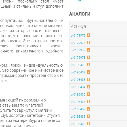
кухни, поскольку стол имеет
ящный и стильный стул дополнит
АНАЛОГИ
плуатации, функционально и
спользовании, что обеспечивается
Артикул
ми, из которых оно изготовлено.
цвете, что позволяет вписать его
u-0179975
йна кухни. Элегантная простота
u-0179976
елия представляют широкие
u-0179977
енного, динамичного и удобного
u-0179978
ом, яркой индивидуальностью,
u-0193426
. Это современное и качественное
u-0193432
птимизировать пространство без
u-0193433
тва.
u-0193434
u-0193435
рпывающей информации о
u-0193436
же отзывам покупателей
u-0193437
упить товар «Стул с мягким
 Дуб золотой» категории Стулья
u-0193439
кой из Екатеринбурга по цене со
u-0193445
 не составит труда.