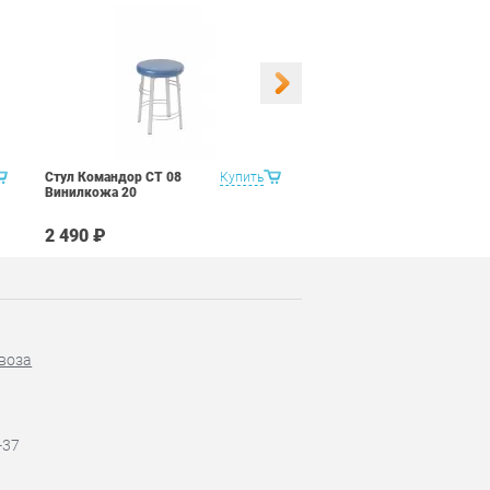
Стул Командор СТ 08
Купить
Стул Командор СТ 08
Винилкожа 20
Винилкожа 22
2 490 ₽
2 490 ₽
воза
-37