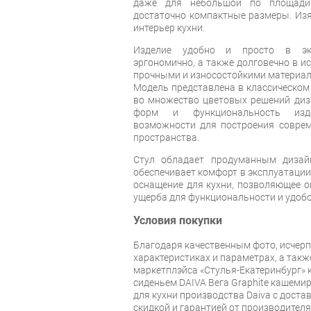
даже для небольшой по площади 
достаточно компактные размеры. Из
интерьер кухни.
Изделие удобно и просто в экс
эргономично, а также долговечно в и
прочными и износостойкими материала
Модель представлена в классическом 
во множество цветовых решений диза
форм и функциональность изд
возможности для построения соврем
пространства.
Стул обладает продуманным дизайн
обеспечивает комфорт в эксплуатации
оснащение для кухни, позволяющее о
ущерба для функциональности и удобс
Условия покупки
Благодаря качественным фото, исче
характеристиках и параметрах, а так
маркетплэйса «Стулья-Екатеринбург» к
сиденьем DAIVA Вега Graphite кашемир
для кухни производства Daiva с достав
скидкой и гарантией от производителя