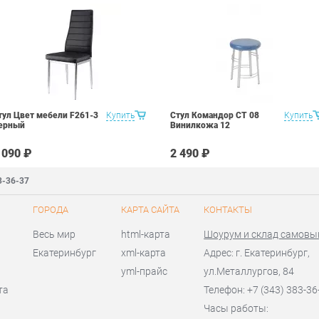
тул Цвет мебели F261-3
Купить
Стул Командор СТ 08
Купить
ерный
Винилкожа 12
 090 ₽
2 490 ₽
3-36-37
ГОРОДА
КАРТА САЙТА
КОНТАКТЫ
Весь мир
html-карта
Шоурум и склад самовы
Екатеринбург
xml-карта
Адрес: г. Екатеринбург,
yml-прайс
ул.Металлургов, 84
та
Телефон: +7 (343) 383-36
Часы работы: