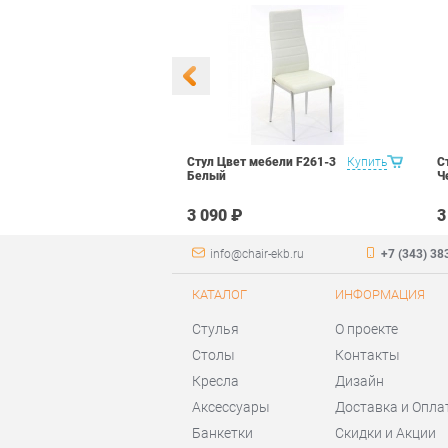
 Маэстро 1
Купить
Стул Цвет мебели F261-3
Купить
С
ый
Белый
Ч
₽
3 090 ₽
3
info@chair-ekb.ru
+7 (343) 38
КАТАЛОГ
ИНФОРМАЦИЯ
Стулья
О проекте
Столы
Контакты
Кресла
Дизайн
Аксессуары
Доставка и Опла
Банкетки
Скидки и Акции