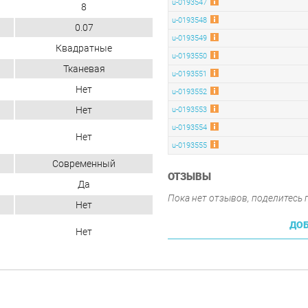
u-0193547
8
u-0193548
0.07
u-0193549
Квадратные
u-0193550
Тканевая
u-0193551
Нет
u-0193552
Нет
u-0193553
u-0193554
Нет
u-0193555
Современный
ОТЗЫВЫ
Да
Пока нет отзывов, поделитесь
Нет
ДОБ
Нет