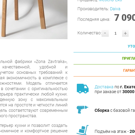
Производитель:
Daiva
7 09
Последняя цена:
-
+
Количество:
УТО
ПРИГЛ
льной фабрики «Zona Zavtraka»,
 качественной, удобной и
ГАРАН
учетом основных требований к
ая экономичность в комплексе с
жностями. Модель отличается
Доставка
по
г. Екат
в сочетании с оригинальностью
при заказе от
30000 
ерьера практически любой кухни.
еденную зону с максимальным
тся на простоте и четкости линий
Сборка
с базовой г
дель соответствуют современным
ого пространства.
терьер кухни и позволит создать
ономичное и комфортное решение
Подъём на этаж -
20