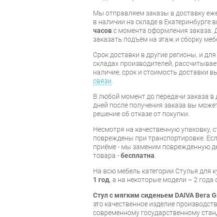
Мы отправляем заказы в доставку еже
в наличии на складе в Екатеринбурге 
часов
с момента оформления заказа. 
заказать подъём на этаж и сборку ме
Срок доставки в другие регионы, и дл
складах производителей, рассчитывае
наличие, срок и стоимость доставки 
связи
.
В любой момент до передачи заказа в д
дней после получения заказа вы може
решение об отказе от покупки.
Несмотря на качественную упаковку, с
повреждены при транспортировке. Есл
приёме - мы заменим поврежденную д
товара -
бесплатна
.
На всю мебель категории Стулья для 
1 год
, а на некоторые модели – 2 года
Стул с мягким сиденьем DAIVA Вега G
это качественное изделие производст
современному государственному стан