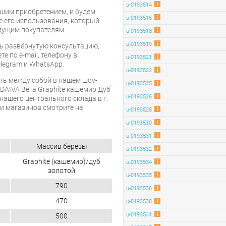
u-0193514
шим приобретением, и будем
u-0193516
е его использования, который
дущим покупателям.
u-0193518
u-0193519
ь развёрнутую консультацию,
е по e-mail, телефону в
u-0193521
legram и WhatsApp.
u-0193522
ть между собой в нашем шоу-
u-0193525
 DAIVA Вега Graphite кашемир Дуб
u-0193526
нашего центрального склада в г.
 и магазинов смотрите на
u-0193528
u-0193530
u-0193531
Массив березы
u-0193532
Graphite (кашемир)/дуб
u-0193534
золотой
u-0193535
790
u-0193536
470
u-0193538
u-0193541
500