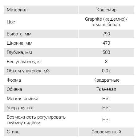
Вес упаковок, кг
8
Объем упаковок, м3
0.07
Форма
Квадратные
Обивка
Тканевая
Мягкая спинка
Нет
Упор для ног
Нет
Возможность регулировать
Нет
глубину сиденья
Стиль
Современный
Мягкое сиденье
Да
Съемный чехол
Нет
Возможность регулировать
Нет
высоту сиденья
ОТЗЫВЫ
Пока нет отзывов, поделитесь первым своим мнением.