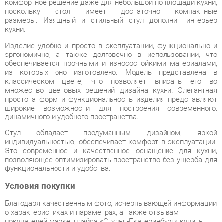
из которых оно изготовлено. Модель представлена в
классическом цвете, что позволяет вписать его во
множество цветовых решений дизайна кухни. Элегантная
простота форм и функциональность изделия представляют
широкие возможности для построения современного,
динамичного и удобного пространства.
Стул обладает продуманным дизайном, яркой
индивидуальностью, обеспечивает комфорт в эксплуатации.
Это современное и качественное оснащение для кухни,
позволяющее оптимизировать пространство без ущерба для
функциональности и удобства.
Условия покупки
Благодаря качественным фото, исчерпывающей информации
о характеристиках и параметрах, а также отзывам
покупателей маркетплэйса «Стулья-Екатеринбург» купить
товар «Стул с мягким сиденьем DAIVA Вега Graphite кашемир
Эмаль белая» категории Стулья для кухни производства
Daiva с доставкой из Екатеринбурга по цене со скидкой и
гарантией от производителя не составит труда.
Мы отправляем заказы в доставку ежедневно. Товары из
ассортимента в наличии на складе в Екатеринбурге вы
получите не позднее
48-ми часов
с момента оформления