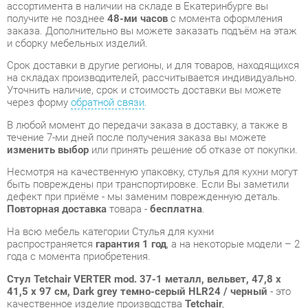
Срок доставки в другие регионы, и для товаров, находящихся
на складах производителей, рассчитывается индивидуально.
Уточнить наличие, срок и стоимость доставки вы можете
через форму
обратной связи
.
В любой момент до передачи заказа в доставку, а также в
течение 7-ми дней после получения заказа вы можете
изменить выбор
или принять решение об отказе от покупки.
Несмотря на качественную упаковку, стулья для кухни могут
быть повреждены при транспортировке. Если Вы заметили
дефект при приёме - мы заменим поврежденную деталь.
Повторная доставка
товара -
бесплатна
.
На всю мебель категории Стулья для кухни
распространяется
гарантия 1 год
, а на некоторые модели – 2
года с момента приобретения.
Стул Tetchair VERTER mod. 37-1 металл, вельвет, 47,8 х
41,5 х 97 см, Dark grey темно-серый HLR24 / черный
- это
качественное изделие производства
Tetchair
,
соответствующее современному государственному
стандарту.
Надеемся, вы останетесь довольны вашим приобретением, и
будем рады, если вы оставите отзыв об опыте его