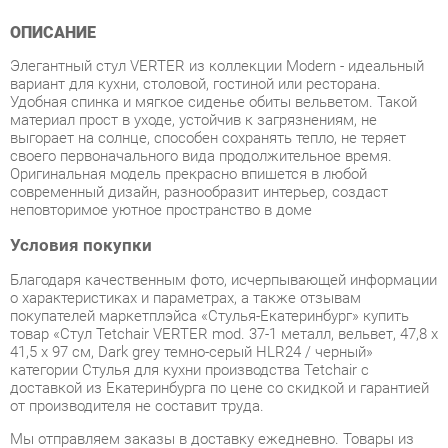
Элегантный стул VERTER из коллекции Modern - идеальный
вариант для кухни, столовой, гостиной или ресторана.
Удобная спинка и мягкое сиденье обиты вельветом. Такой
материал прост в уходе, устойчив к загрязнениям, не
выгорает на солнце, способен сохранять тепло, не теряет
своего первоначального вида продолжительное время.
Оригинальная модель прекрасно впишется в любой
современный дизайн, разнообразит интерьер, создаст
неповторимое уютное пространство в доме
Условия покупки
Благодаря качественным фото, исчерпывающей информации
о характеристиках и параметрах, а также отзывам
покупателей маркетплэйса «Стулья-Екатеринбург» купить
товар «Стул Tetchair VERTER mod. 37-1 металл, вельвет, 47,8 х
41,5 х 97 см, Dark grey темно-серый HLR24 / черный»
категории Стулья для кухни производства Tetchair с
доставкой из Екатеринбурга по цене со скидкой и гарантией
от производителя не составит труда.
Мы отправляем заказы в доставку ежедневно. Товары из
ассортимента в наличии на складе в Екатеринбурге вы
получите не позднее
48-ми часов
с момента оформления
заказа. Дополнительно вы можете заказать подъём на этаж
и сборку мебельных изделий.